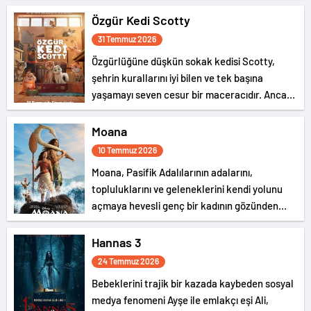
oyuncaklar geri döndü ve yeni bir macera
başlıyor.
Özgür Kedi Scotty
31 Temmuz 2026
Özgürlüğüne düşkün sokak kedisi Scotty,
şehrin kurallarını iyi bilen ve tek başına
yaşamayı seven cesur bir maceracıdır. Ancak
rahat düzeni, ev kedisi Katie’nin beklenmedik
şekilde hayatına girmesiyle tamamen değişir.
Moana
10 Temmuz 2026
Moana, Pasifik Adalılarının adalarını,
topluluklarını ve geleneklerini kendi yolunu
açmaya hevesli genç bir kadının gözünden
anlatıyor.
Hannas 3
24 Temmuz 2026
Bebeklerini trajik bir kazada kaybeden sosyal
medya fenomeni Ayşe ile emlakçı eşi Ali,