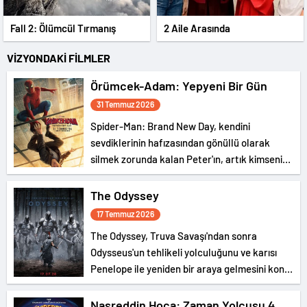
Fall 2: Ölümcül Tırmanış
2 Aile Arasında
VİZYONDAKİ FİLMLER
Örümcek-Adam: Yepyeni Bir Gün
31 Temmuz 2026
Spider-Man: Brand New Day, kendini
sevdiklerinin hafızasından gönüllü olarak
silmek zorunda kalan Peter'ın, artık kimsenin
gerçek kimliğini bilmediği New York
sokaklarında tek başına suçla savaşırken,
The Odyssey
yaşamaya başladığı fiziksel değişimle
17 Temmuz 2026
boğuşmasını anlatıyor.
The Odyssey, Truva Savaşı'ndan sonra
Odysseus'un tehlikeli yolculuğunu ve karısı
Penelope ile yeniden bir araya gelmesini konu
ediyor.
Nasreddin Hoca: Zaman Yolcusu 4