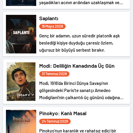
yaşadıkları acının ardından uzaklaşmak ve
toparlanmak için gözlerden uzak bir köy
evinde tatil yapmaya karar verir. Ancak huzur
Saplantı
bulmayı umdukları bu ev, geçmişte yaşanan
15 Mayıs 2026
kayıp bebek vakaları ve açıklanamayan
Genç bir adamın, uzun süredir platonik aşk
doğaüstü olaylarla anılan karanlık bir geçmişe
beslediği kişiye duyduğu çaresiz özlem,
sahiptir.
uğursuz bir büyüyü serbest bırakır.
Modi: Deliliğin Kanadında Üç Gün
31 Temmuz 2026
Modi, 1916’da Birinci Dünya Savaşı’nın
gölgesindeki Paris’te sanatçı Amedeo
Modigliani’nin çalkantılı üç gününü odağına
alıyor.
Pinokyo: Kanlı Masal
24 Temmuz 2026
Pinokyo'nun karanlık ve rahatsız edici bir