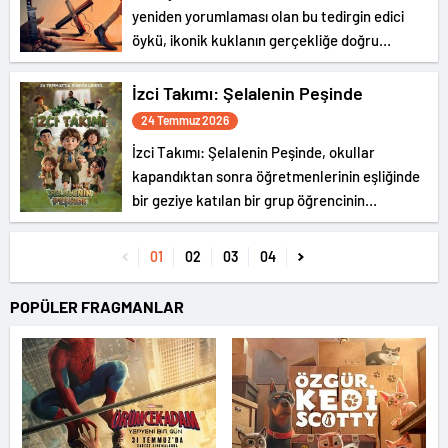
yeniden yorumlaması olan bu tedirgin edici
öykü, ikonik kuklanın gerçekliğe doğru
ürpertici yolculuğunu konu alıyor.
İzci Takımı: Şelalenin Peşinde
24 Temmuz 2026
İzci Takımı: Şelalenin Peşinde, okullar
kapandıktan sonra öğretmenlerinin eşliğinde
bir geziye katılan bir grup öğrencinin
hikayesini konu ediyor.
01
02
03
04
POPÜLER FRAGMANLAR