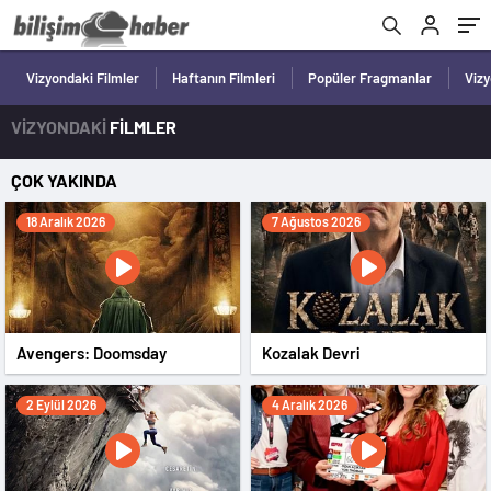
Vizyondaki Filmler
Haftanın Filmleri
Popüler Fragmanlar
Viz
VİZYONDAKİ
FİLMLER
ÇOK YAKINDA
18 Aralık 2026
7 Ağustos 2026
Avengers: Doomsday
Kozalak Devri
2 Eylül 2026
4 Aralık 2026