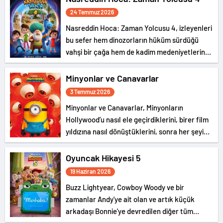
24 Temmuz 2026
Nasreddin Hoca: Zaman Yolcusu 4, izleyenleri
bu sefer hem dinozorların hüküm sürdüğü
vahşi bir çağa hem de kadim medeniyetlerin
gizemli dünyasına götürüyor.
Minyonlar ve Canavarlar
3 Temmuz 2026
Minyonlar ve Canavarlar, Minyonların
Hollywood’u nasıl ele geçirdiklerini, birer film
yıldızına nasıl dönüştüklerini, sonra her şeyi
nasıl berbat ettiklerini ve dünyaya canavarlar
salarak kaosa sürüklediklerini anlatan
Oyuncak Hikayesi 5
gürültülü ve eğlence dolu bir serüven…
19 Haziran 2026
Buzz Lightyear, Cowboy Woody ve bir
zamanlar Andy'ye ait olan ve artık küçük
arkadaşı Bonnie'ye devredilen diğer tüm