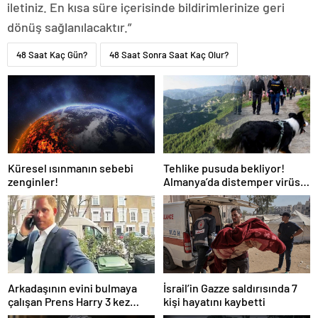
iletiniz. En kısa süre içerisinde bildirimlerinize geri
dönüş sağlanılacaktır.”
48 Saat Kaç Gün?
48 Saat Sonra Saat Kaç Olur?
Küresel ısınmanın sebebi
Tehlike pusuda bekliyor!
zenginler!
Almanya’da distemper virüsü
yayılıyor: Çoğu
kurtarılamayacak!
Arkadaşının evini bulmaya
İsrail’in Gazze saldırısında 7
çalışan Prens Harry 3 kez
kişi hayatını kaybetti
yanlış kapıyı çaldı