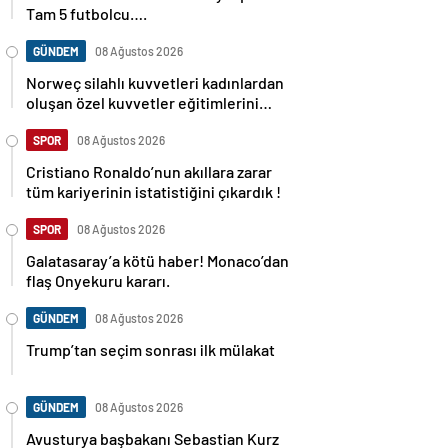
Tam 5 futbolcu….
GÜNDEM
08 Ağustos 2026
Norweç silahlı kuvvetleri kadınlardan
oluşan özel kuvvetler eğitimlerini
başlattı.
SPOR
08 Ağustos 2026
Cristiano Ronaldo’nun akıllara zarar
tüm kariyerinin istatistiğini çıkardık !
SPOR
08 Ağustos 2026
Galatasaray’a kötü haber! Monaco’dan
flaş Onyekuru kararı.
GÜNDEM
08 Ağustos 2026
Trump’tan seçim sonrası ilk mülakat
GÜNDEM
08 Ağustos 2026
Avusturya başbakanı Sebastian Kurz