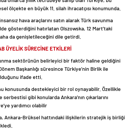
a onlarca yıllık tecrübeye sahip olan Türkiye, bu
resel ölçekte en büyük 11. silah ihracatçısı konumunda.
insansız hava araçlarını satın alarak Türk savunma
ilde gösterdiğini hatırlatan Olszowska, 12 Mart’taki
daha da genişletileceğini dile getirdi.
AB ÜYELİK SÜRECİNE ETKİLERİ
vunma sektörünün belirleyici bir faktör haline geldiğini
önem Başkanlığı süresince Türkiye’nin Birlik ile
olduğunu ifade etti.
 konusunda destekleyici bir rol oynayabilir. Özellikle
 serbestisi gibi konularda Ankara’nın çıkarlarını
’ye yardımcı olabilir
kara-Brüksel hattındaki ilişkilerin stratejik iş birliği
kledi.