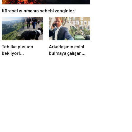
Küresel ısınmanın sebebi zenginler!
Tehlike pusuda
Arkadaşının evini
bekliyor!
bulmaya çalışan
Almanya’da
Prens Harry 3 kez
distemper virüsü
yanlış kapıyı çaldı
yayılıyor: Çoğu
kurtarılamayacak!