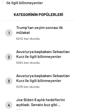
ile ilgili bilinmeyenler
KATEGORİNİN POPÜLERLERİ
Trump’tan seçim sonrası ilk
mülakat
1
8242 kez okundu
Avusturya başbakanı Sebastian
Kurz ile ilgili bilinmeyenler
2
5094 kez okundu
Avusturya başbakanı Sebastian
Kurz ile ilgili bilinmeyenler
3
5078 kez okundu
Joe Biden 6 aylık hedeflerini
açıkladı. Senato buz gibi…
4