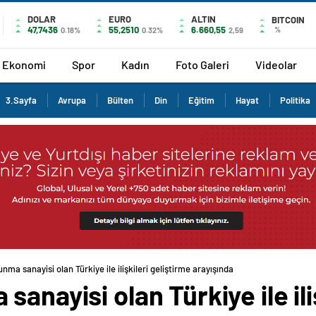
DOLAR
EURO
ALTIN
BITCOIN
47,7436
55,2510
6.660,55
%
0.18%
0.32%
2,59
Ekonomi
Spor
Kadın
Foto Galeri
Videolar
3.Sayfa
Avrupa
Bülten
Din
Eğitim
Hayat
Politika
nma sanayisi olan Türkiye ile ilişkileri geliştirme arayışında
anayisi olan Türkiye ile ili