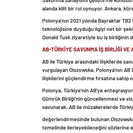
Savunma sanayisini geliştirme konusund
alanda kilit bir rol oynuyor. Ankara, kü
Polonya’nın 2021 yılında Bayraktar TB2 
teknolojisine duyduğu ilgiyi net bir şek
Donald Tusk ziyaretiyle bu iş birliğinin 
AB-TÜRKİYE SAVUNMA İŞ BİRLİĞİ VE 
AB ile Türkiye arasındaki ilişkilerde sa
vurgulayan Olszowska, Polonya’nın AB D
ilişkilerini güçlendirme fırsatına sahip 
Polonya, Türkiye’nin AB’ye entegrasyonu
Gümrük Birliği’nin güncellenmesi ve vize
savunarak, AB ile müzakerelerde Türkiye
değerlendirmesinde bulunan Olszowska, An
temelinde ilerleyebileceğini sözlerine e