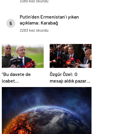
3380 kez okundu
Putin’den Ermenistan’ı yıkan
açıklama: Karabağ
5
Azerbaycan’ın ayrılmaz bir
2263 kez okundu
parçasıdır!
“Bu davete de
Özgür Özel: O
icabet
mesajı aldık pazar
etmeyeceğim”
günü ve ‘hayır’
diyoruz