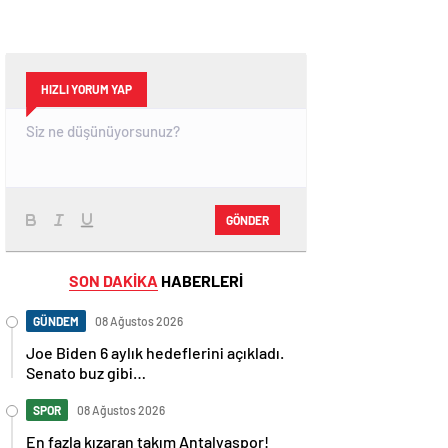
HIZLI YORUM YAP
GÖNDER
SON DAKİKA
HABERLERİ
GÜNDEM
08 Ağustos 2026
Joe Biden 6 aylık hedeflerini açıkladı.
Senato buz gibi…
SPOR
08 Ağustos 2026
En fazla kızaran takım Antalyaspor!