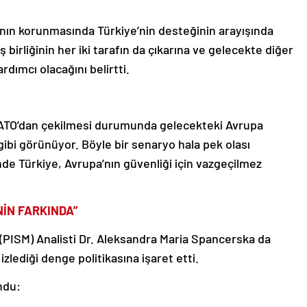
ının korunmasında Türkiye’nin desteğinin arayışında
 birliğinin her iki tarafın da çıkarına ve gelecekte diğer
rdımcı olacağını belirtti.
NATO’dan çekilmesi durumunda gelecekteki Avrupa
gibi görünüyor. Böyle bir senaryo hala pek olası
e Türkiye, Avrupa’nın güvenliği için vazgeçilmez
NİN FARKINDA”
ü (PISM) Analisti Dr. Aleksandra Maria Spancerska da
zlediği denge politikasına işaret etti.
ndu: