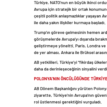
Türkiye, NATO’nun en büyük ikinci ordu
Avrupa için stratejik bir ortak konum
çeşitli politik anlaşmazlıklar yaşayan 
ile daha yakın ilişkiler kurmaya başladı.
Trump’ın göreve gelmesinin hemen ardın
görüşmelerde Avrupa’yı dışarıda bırakması
geliştirmeye yöneltti. Paris, Londra ve 
de yer alması, Ankara ile Brüksel arasınd
AB yetkilileri, Türkiye’yi “fikirdaş ülkele
daha da derinleşeceğinin sinyalini verdi
POLONYA’NIN ÖNCÜLÜĞÜNDE TÜRKİYE İ
AB Dönem Başkanlığını yürüten Polonya
ziyarette, Türkiye’nin Avrupa’nın güven
rol üstlenmesi gerektiğini vurguladı.