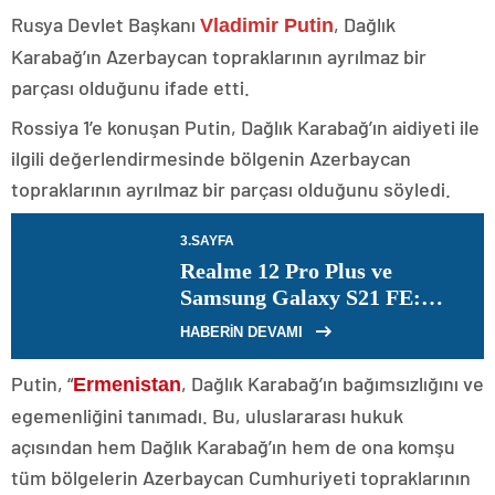
Rusya Devlet Başkanı
, Dağlık
Vladimir Putin
Karabağ’ın Azerbaycan topraklarının ayrılmaz bir
parçası olduğunu ifade etti.
Rossiya 1’e konuşan Putin, Dağlık Karabağ’ın aidiyeti ile
ilgili değerlendirmesinde bölgenin Azerbaycan
topraklarının ayrılmaz bir parçası olduğunu söyledi.
3.SAYFA
Realme 12 Pro Plus ve
Samsung Galaxy S21 FE:
Hangisi daha iyi bir seçim?
HABERİN DEVAMI
Putin, “
, Dağlık Karabağ’ın bağımsızlığını ve
Ermenistan
egemenliğini tanımadı. Bu, uluslararası hukuk
açısından hem Dağlık Karabağ’ın hem de ona komşu
tüm bölgelerin Azerbaycan Cumhuriyeti topraklarının