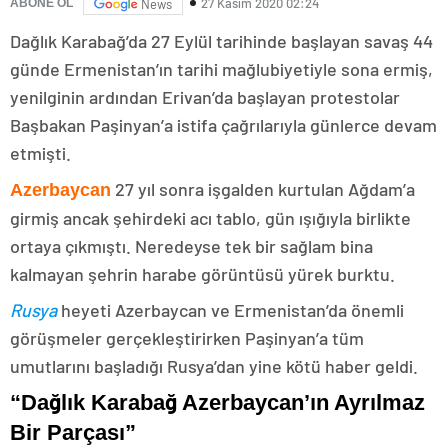
27 Kasım 2020 02:24
ABONE OL
News
Dağlık Karabağ’da 27 Eylül tarihinde başlayan savaş 44
günde Ermenistan’ın tarihi mağlubiyetiyle sona ermiş,
yenilginin ardından Erivan’da başlayan protestolar
Başbakan Paşinyan’a istifa çağrılarıyla günlerce devam
etmişti.
27 yıl sonra işgalden kurtulan Ağdam’a
Azerbaycan
girmiş ancak şehirdeki acı tablo, gün ışığıyla birlikte
ortaya çıkmıştı. Neredeyse tek bir sağlam bina
kalmayan şehrin harabe görüntüsü yürek burktu.
Rusya
heyeti Azerbaycan ve Ermenistan’da önemli
görüşmeler gerçekleştirirken Paşinyan’a tüm
umutlarını başladığı Rusya’dan yine kötü haber geldi.
“Dağlık Karabağ Azerbaycan’ın Ayrılmaz
Bir Parçası”