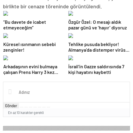
birlikte bir cenaze töreninde görüntülendi.
“Bu davete de icabet
Özgür Özel: O mesajı aldık
etmeyeceğim”
pazar günü ve ‘hayır’ diyoruz
Küresel ısınmanın sebebi
Tehlike pusuda bekliyor!
zenginler!
Almanya’da distemper virüsü
yayılıyor: Çoğu
kurtarılamayacak!
Arkadaşının evini bulmaya
İsrail’in Gazze saldırısında 7
çalışan Prens Harry 3 kez
kişi hayatını kaybetti
yanlış kapıyı çaldı
Gönder
En az 10 karakter gerekli