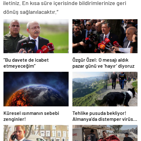
iletiniz. En kısa süre içerisinde bildirimlerinize geri
dönüş sağlanılacaktır.”
“Bu davete de icabet
Özgür Özel: O mesajı aldık
etmeyeceğim”
pazar günü ve ‘hayır’ diyoruz
Küresel ısınmanın sebebi
Tehlike pusuda bekliyor!
zenginler!
Almanya’da distemper virüsü
yayılıyor: Çoğu
kurtarılamayacak!