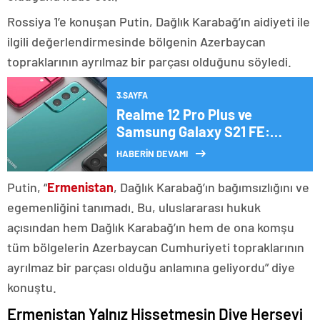
Rossiya 1’e konuşan Putin, Dağlık Karabağ’ın aidiyeti ile
ilgili değerlendirmesinde bölgenin Azerbaycan
topraklarının ayrılmaz bir parçası olduğunu söyledi.
3.SAYFA
Realme 12 Pro Plus ve
Samsung Galaxy S21 FE:
Hangisi daha iyi bir seçim?
HABERİN DEVAMI
Putin, “
Ermenistan
, Dağlık Karabağ’ın bağımsızlığını ve
egemenliğini tanımadı. Bu, uluslararası hukuk
açısından hem Dağlık Karabağ’ın hem de ona komşu
tüm bölgelerin Azerbaycan Cumhuriyeti topraklarının
ayrılmaz bir parçası olduğu anlamına geliyordu” diye
konuştu.
Ermenistan Yalnız Hissetmesin Diye Herşeyi