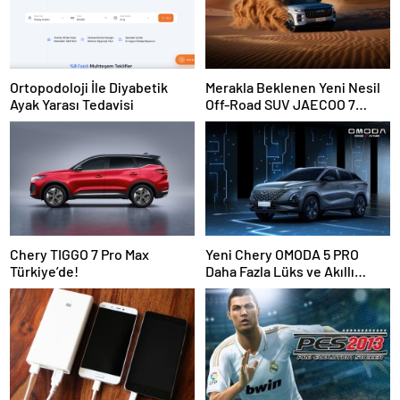
Ortopodoloji İle Diyabetik
Merakla Beklenen Yeni Nesil
Ayak Yarası Tedavisi
Off-Road SUV JAECOO 7
Türkiye’de Satışa Sunuluyor!
Chery TIGGO 7 Pro Max
Yeni Chery OMODA 5 PRO
Türkiye’de!
Daha Fazla Lüks ve Akıllı
Teknoloji ile Geldi!