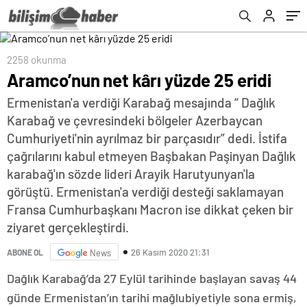
2258 okunma
Aramco’nun net kârı yüzde 25 eridi
Ermenistan'a verdiği Karabağ mesajında “ Dağlık
Karabağ ve çevresindeki bölgeler Azerbaycan
Cumhuriyeti'nin ayrılmaz bir parçasıdır” dedi. İstifa
çağrılarını kabul etmeyen Başbakan Paşinyan Dağlık
karabağ'ın sözde lideri Arayik Harutyunyan'la
görüştü. Ermenistan'a verdiği desteği saklamayan
Fransa Cumhurbaşkanı Macron ise dikkat çeken bir
ziyaret gerçekleştirdi.
26 Kasım 2020 21:31
ABONE OL
News
Dağlık Karabağ’da 27 Eylül tarihinde başlayan savaş 44
günde Ermenistan’ın tarihi mağlubiyetiyle sona ermiş,