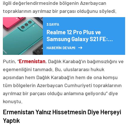
ilgili değerlendirmesinde bölgenin Azerbaycan
topraklarının ayrılmaz bir parçası olduğunu söyledi.
3.SAYFA
Realme 12 Pro Plus ve
Samsung Galaxy S21 FE:
Hangisi daha iyi bir seçim?
HABERİN DEVAMI
Putin, “
Ermenistan
, Dağlık Karabağ’ın bağımsızlığını ve
egemenliğini tanımadı. Bu, uluslararası hukuk
açısından hem Dağlık Karabağ’ın hem de ona komşu
tüm bölgelerin Azerbaycan Cumhuriyeti topraklarının
ayrılmaz bir parçası olduğu anlamına geliyordu” diye
konuştu.
Ermenistan Yalnız Hissetmesin Diye Herşeyi
Yaptık