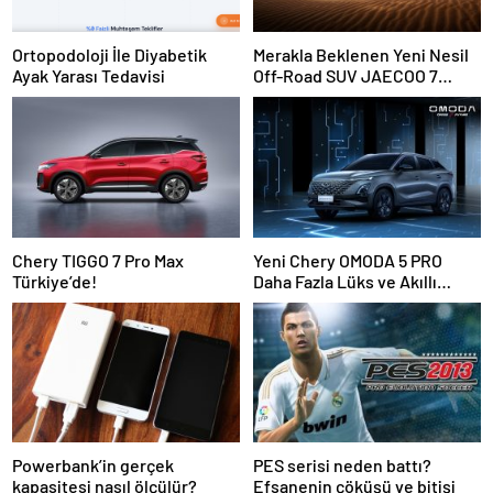
Ortopodoloji İle Diyabetik
Merakla Beklenen Yeni Nesil
Ayak Yarası Tedavisi
Off-Road SUV JAECOO 7
Türkiye’de Satışa Sunuluyor!
Chery TIGGO 7 Pro Max
Yeni Chery OMODA 5 PRO
Türkiye’de!
Daha Fazla Lüks ve Akıllı
Teknoloji ile Geldi!
Powerbank’in gerçek
PES serisi neden battı?
kapasitesi nasıl ölçülür?
Efsanenin çöküşü ve bitişi