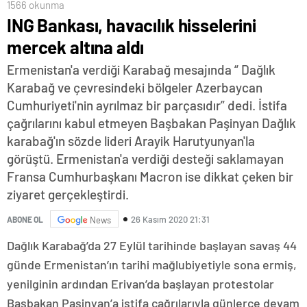
1566 okunma
ING Bankası, havacılık hisselerini
mercek altına aldı
Ermenistan'a verdiği Karabağ mesajında “ Dağlık
Karabağ ve çevresindeki bölgeler Azerbaycan
Cumhuriyeti'nin ayrılmaz bir parçasıdır” dedi. İstifa
çağrılarını kabul etmeyen Başbakan Paşinyan Dağlık
karabağ'ın sözde lideri Arayik Harutyunyan'la
görüştü. Ermenistan'a verdiği desteği saklamayan
Fransa Cumhurbaşkanı Macron ise dikkat çeken bir
ziyaret gerçekleştirdi.
26 Kasım 2020 21:31
ABONE OL
News
Dağlık Karabağ’da 27 Eylül tarihinde başlayan savaş 44
günde Ermenistan’ın tarihi mağlubiyetiyle sona ermiş,
yenilginin ardından Erivan’da başlayan protestolar
Başbakan Paşinyan’a istifa çağrılarıyla günlerce devam