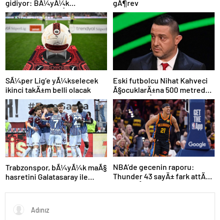
gÃ¶rev
gidiyor: BÃ¼yÃ¼k
Ã¶lÃ§Ã¼de anlaÅmaya
varÄ±ldÄ±
SÃ¼per Lig’e yÃ¼kselecek
Eski futbolcu Nihat Kahveci
ikinci takÄ±m belli olacak
Ã§ocuklarÄ±na 500 metreden
fazla yaklaÅamayacak
NBA’de gecenin raporu:
Trabzonspor, bÃ¼yÃ¼k maÃ§
Thunder 43 sayÄ± fark attÄ±,
hasretini Galatasaray ile
seriyi eÅitledi
bitirmek istiyor