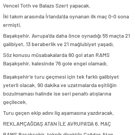
Vencel Toth ve Balazs Szert yapacak.
İki takım arasında İrlanda’da oynanan ilk maç 0-0 sona
ermişti.
Başakşehir, Avrupa’da daha önce oynadığı 55 maçta 21
galibiyet, 13 beraberlik ve 21 mağlubiyet yaşadı.
Söz konusu müsabakalarda 80 gol atan RAMS
Başakşehir, kalesinde 76 gole engel olamadı.
Başakşehir’e turu geçmesi için tek farklı galibiyet
yeterli olacak. 90 dakika ve uzatmalarda eşitliğin
bozulmaması halinde ise seri penaltı atışlarına
geçilecek.
Turu geçen ekip adını lig aşamasına yazdıracak.​​​​​​
REKLAM
ÇAĞDAŞ ATAN İLE AVRUPA’DA 6. MAÇ
RAMS Başakşehir, teknik direktör Çağdaş Atan