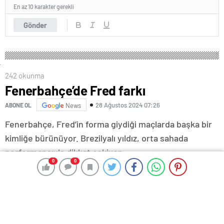
En az 10 karakter gerekli
Gönder
242 okunma
Fenerbahçe’de Fred farkı
28 Ağustos 2024 07:26
ABONE OL
News
Fenerbahçe, Fred’in forma giydiği maçlarda başka bir
kimliğe bürünüyor. Brezilyalı yıldız, orta sahada
performansıyla dikkat çekiyor.
0
0
0
0
Mücadele ve hücum gücü ile takımına katkı sağlayan 31
yaşındaki futbolcu, spor kamuoyunun da beğenisi
topladı.
Sarı lacivertli ekip, başarılı oyuncunun forma giydiği 26