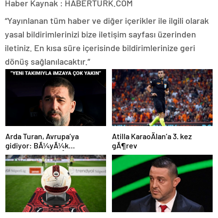
Haber Kaynak : HABERTURK.COM
“Yayınlanan tüm haber ve diğer içerikler ile ilgili olarak
yasal bildirimlerinizi bize iletişim sayfası üzerinden
iletiniz. En kısa süre içerisinde bildirimlerinize geri
dönüş sağlanılacaktır.”
Atilla KaraoÄlan’a 3. kez
Arda Turan, Avrupa’ya
gÃ¶rev
gidiyor: BÃ¼yÃ¼k
Ã¶lÃ§Ã¼de anlaÅmaya
varÄ±ldÄ±