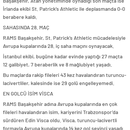
Başakşehir, Atan yönetiminde oynadığı son maçta ise
İrlanda ekibi St. Patrick’s Athletic ile deplasmanda 0-0
berabere kaldı.
SAHASINDA 28. MAÇ
RAMS Başakşehir, St. Patrick’s Athletic mücadelesiyle
Avrupa kupalarında 28. iç saha maçını oynayacak.
İstanbul ekibi, bugüne kadar evinde yaptığı 27 maçta
12 galibiyet, 7 beraberlik ve 8 mağlubiyet yaşadı.
Bu maçlarda rakip fileleri 43 kez havalandıran turuncu-
lacivertliler, kalesinde ise 29 golü engelleyemedi.​​​​​​​
EN GOLCÜ İSİM VİSCA
RAMS Başakşehir adına Avrupa kupalarında en çok
fileleri havalandıran isim, kariyerini Trabzonspor’da
sürdüren Edin Visca oldu. Visca, turuncu-lacivertli
formayla Avrupa kupalarında 14 kez gol sevinci yaşadı.