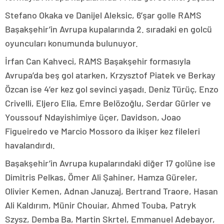
Stefano Okaka ve Danijel Aleksic, 6’şar golle RAMS
Başakşehir’in Avrupa kupalarında 2. sıradaki en golcü
oyuncuları konumunda bulunuyor.
İrfan Can Kahveci, RAMS Başakşehir formasıyla
Avrupa’da beş gol atarken, Krzysztof Piatek ve Berkay
Özcan ise 4’er kez gol sevinci yaşadı. Deniz Türüç, Enzo
Crivelli, Eljero Elia, Emre Belözoğlu, Serdar Gürler ve
Youssouf Ndayishimiye üçer, Davidson, Joao
Figueiredo ve Marcio Mossoro da ikişer kez fileleri
havalandırdı.
Başakşehir’in Avrupa kupalarındaki diğer 17 golüne ise
Dimitris Pelkas, Ömer Ali Şahiner, Hamza Güreler,
Olivier Kemen, Adnan Januzaj, Bertrand Traore, Hasan
Ali Kaldırım, Münir Chouiar, Ahmed Touba, Patryk
Szysz, Demba Ba, Martin Skrtel, Emmanuel Adebayor,