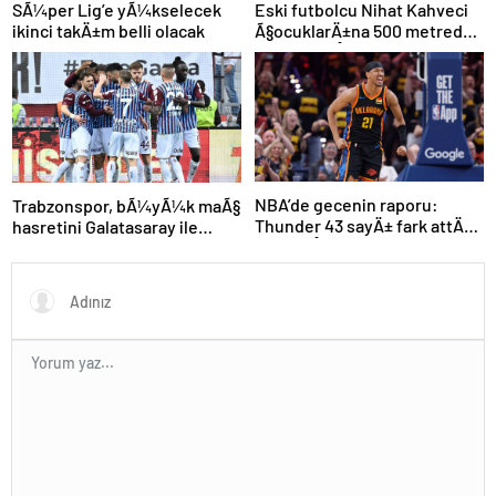
SÃ¼per Lig’e yÃ¼kselecek
Eski futbolcu Nihat Kahveci
ikinci takÄ±m belli olacak
Ã§ocuklarÄ±na 500 metreden
fazla yaklaÅamayacak
NBA’de gecenin raporu:
Trabzonspor, bÃ¼yÃ¼k maÃ§
Thunder 43 sayÄ± fark attÄ±,
hasretini Galatasaray ile
seriyi eÅitledi
bitirmek istiyor