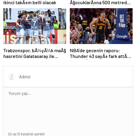
ikinci takÄ±m belli olacak
Ã§ocuklarÄ±na 500 metreden
fazla yaklaÅamayacak
NBA’de gecenin raporu:
Trabzonspor, bÃ¼yÃ¼k maÃ§
Thunder 43 sayÄ± fark attÄ±,
hasretini Galatasaray ile
seriyi eÅitledi
bitirmek istiyor
En az 10 karakter gerekli