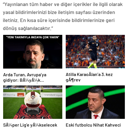
“Yayınlanan tüm haber ve diğer içerikler ile ilgili olarak
yasal bildirimlerinizi bize iletişim sayfası üzerinden
iletiniz. En kısa süre içerisinde bildirimlerinize geri
dönüş sağlanılacaktır.”
Atilla KaraoÄlan’a 3. kez
Arda Turan, Avrupa’ya
gÃ¶rev
gidiyor: BÃ¼yÃ¼k
Ã¶lÃ§Ã¼de anlaÅmaya
varÄ±ldÄ±
SÃ¼per Lig’e yÃ¼kselecek
Eski futbolcu Nihat Kahveci