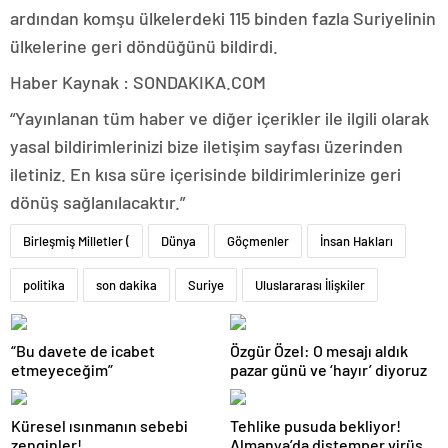
ardından komşu ülkelerdeki 115 binden fazla Suriyelinin
ülkelerine geri döndüğünü bildirdi.
Haber Kaynak : SONDAKIKA.COM
“Yayınlanan tüm haber ve diğer içerikler ile ilgili olarak
yasal bildirimlerinizi bize iletişim sayfası üzerinden
iletiniz. En kısa süre içerisinde bildirimlerinize geri
dönüş sağlanılacaktır.”
Birleşmiş Milletler (
Dünya
Göçmenler
İnsan Hakları
politika
son dakika
Suriye
Uluslararası İlişkiler
“Bu davete de icabet
Özgür Özel: O mesajı aldık
etmeyeceğim”
pazar günü ve ‘hayır’ diyoruz
Küresel ısınmanın sebebi
Tehlike pusuda bekliyor!
zenginler!
Almanya’da distemper virüsü