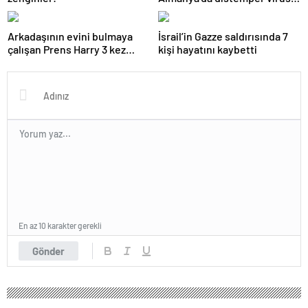
yayılıyor: Çoğu
kurtarılamayacak!
Arkadaşının evini bulmaya
İsrail’in Gazze saldırısında 7
çalışan Prens Harry 3 kez
kişi hayatını kaybetti
yanlış kapıyı çaldı
En az 10 karakter gerekli
Gönder