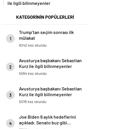
ile ilgili bilinmeyenler
KATEGORİNİN POPÜLERLERİ
Trump’tan seçim sonrası ilk
mülakat
1
8242 kez okundu
Avusturya başbakanı Sebastian
Kurz ile ilgili bilinmeyenler
2
5094 kez okundu
Avusturya başbakanı Sebastian
Kurz ile ilgili bilinmeyenler
3
5078 kez okundu
Joe Biden 6 aylık hedeflerini
açıkladı. Senato buz gibi…
4