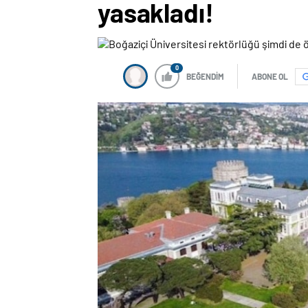
yasakladı!
0
BEĞENDİM
ABONE OL