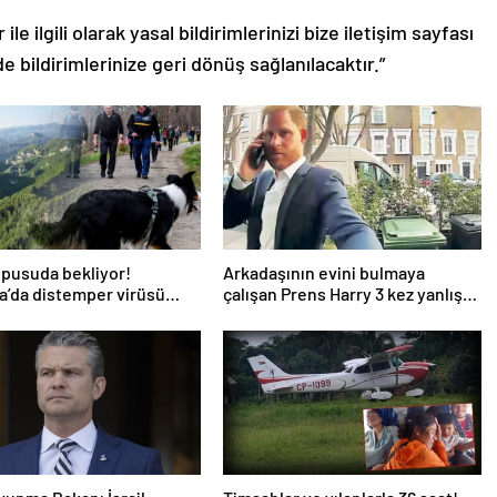
le ilgili olarak yasal bildirimlerinizi bize iletişim sayfası
de bildirimlerinize geri dönüş sağlanılacaktır.”
 pusuda bekliyor!
Arkadaşının evini bulmaya
’da distemper virüsü
çalışan Prens Harry 3 kez yanlış
or: Çoğu kurtarılamayacak!
kapıyı çaldı