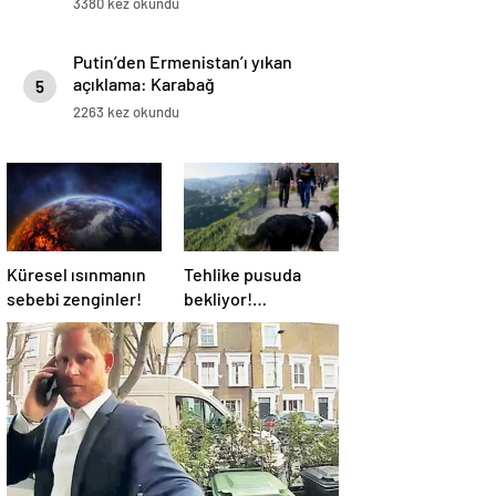
3380 kez okundu
Putin’den Ermenistan’ı yıkan
açıklama: Karabağ
5
Azerbaycan’ın ayrılmaz bir
2263 kez okundu
parçasıdır!
Küresel ısınmanın
Tehlike pusuda
sebebi zenginler!
bekliyor!
Almanya’da
distemper virüsü
yayılıyor: Çoğu
kurtarılamayacak!