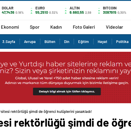
DOLAR
EURO
ALTIN
BITCOIN
47,7436
55,2510
6.660,55
3097915
0.18%
0.32%
2,59
0,30%
Ekonomi
Spor
Kadın
Foto Galeri
Videolar
3.Sayfa
Avrupa
Bülten
Din
Eğitim
Hayat
Politika
sitesi rektörlüğü şimdi de öğrenci kulüplerini yasakladı!
esi rektörlüğü şimdi de öğre