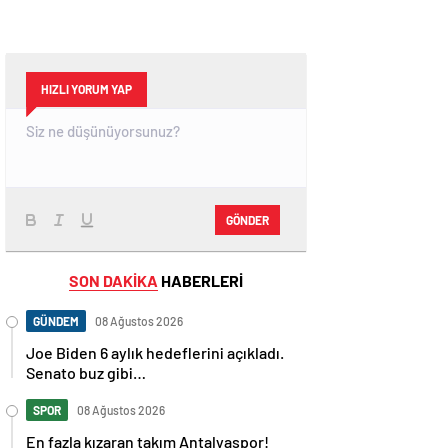
HIZLI YORUM YAP
GÖNDER
SON DAKİKA
HABERLERİ
GÜNDEM
08 Ağustos 2026
Joe Biden 6 aylık hedeflerini açıkladı.
Senato buz gibi…
SPOR
08 Ağustos 2026
En fazla kızaran takım Antalyaspor!