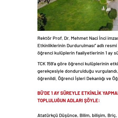
Rektör Prof. Dr. Mehmet Naci İnci imzası
Etkinliklerinin Durdurulması” adlı res
öğrenci kulüplerin faaliyetlerinin 1 ay s
TCK 159’a göre öğrenci kulüplerinin etkin
gerekçesiyle dondurulduğu vurgulandı. 
öğrenildi. Öğrenci İşleri Dekanlığı ve Öğ
BÜ’DE 1 AY SÜREYLE ETKİNLİK YAPM
TOPLULUĞUN ADLARI ŞÖYLE:
Atatürkçü Düşünce, Bilim, bilişim, Briç,