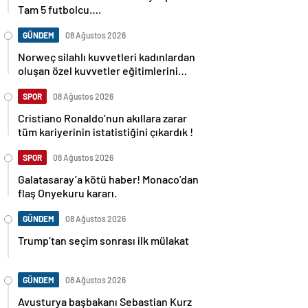
Tam 5 futbolcu….
GÜNDEM
08 Ağustos 2026
Norweç silahlı kuvvetleri kadınlardan
oluşan özel kuvvetler eğitimlerini
başlattı.
SPOR
08 Ağustos 2026
Cristiano Ronaldo’nun akıllara zarar
tüm kariyerinin istatistiğini çıkardık !
SPOR
08 Ağustos 2026
Galatasaray’a kötü haber! Monaco’dan
flaş Onyekuru kararı.
GÜNDEM
08 Ağustos 2026
Trump’tan seçim sonrası ilk mülakat
GÜNDEM
08 Ağustos 2026
Avusturya başbakanı Sebastian Kurz