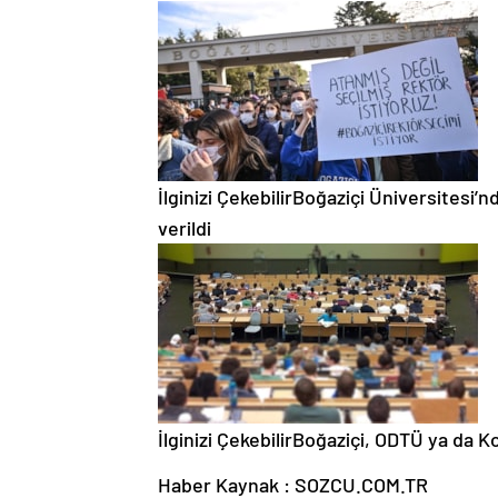
İlginizi Çekebilir
Boğaziçi Üniversitesi’
verildi
İlginizi Çekebilir
Boğaziçi, ODTÜ ya da Koç
Haber Kaynak : SOZCU.COM.TR