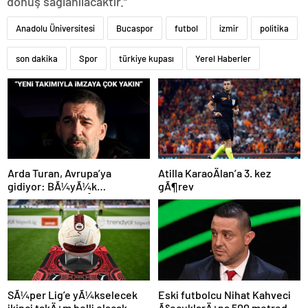
dönüş sağlanılacaktır.”
Anadolu Üniversitesi
Bucaspor
futbol
izmir
politika
son dakika
Spor
türkiye kupası
Yerel Haberler
Atilla KaraoÄlan’a 3. kez
Arda Turan, Avrupa’ya
gÃ¶rev
gidiyor: BÃ¼yÃ¼k
Ã¶lÃ§Ã¼de anlaÅmaya
varÄ±ldÄ±
SÃ¼per Lig’e yÃ¼kselecek
Eski futbolcu Nihat Kahveci
ikinci takÄ±m belli olacak
Ã§ocuklarÄ±na 500 metreden