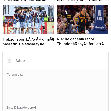
fazla yaklaÅamayacak
NBA’de gecenin raporu:
Trabzonspor, bÃ¼yÃ¼k maÃ§
Thunder 43 sayÄ± fark attÄ±,
hasretini Galatasaray ile
seriyi eÅitledi
bitirmek istiyor
En az 10 karakter gerekli