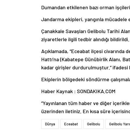
Dumandan etkilenen bazı orman işçileri
Jandarma ekipleri, yangınla mücadele ed
Çanakkale Savaşları Gelibolu Tarihi Al
ziyaretlerle ilgili tedbir alındığı bildirildi.
Açıklamada, “Eceabat ilçesi civarında 
Hattı’na (Kabatepe Günübirlik Alanı, Bat
kadar girişler durdurulmuştur.” ifadesi k
Ekiplerin bölgedeki söndürme çalışmala
Haber Kaynak : SONDAKIKA.COM
“Yayınlanan tüm haber ve diğer içerikler i
üzerinden iletiniz. En kısa süre içerisin
Dünya
Eceabat
Gelibolu
Gelibolu Yar