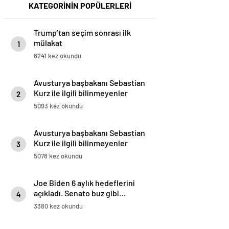
KATEGORİNİN POPÜLERLERİ
Trump’tan seçim sonrası ilk
mülakat
1
8241 kez okundu
Avusturya başbakanı Sebastian
Kurz ile ilgili bilinmeyenler
2
5093 kez okundu
Avusturya başbakanı Sebastian
Kurz ile ilgili bilinmeyenler
3
5078 kez okundu
Joe Biden 6 aylık hedeflerini
açıkladı. Senato buz gibi…
4
3380 kez okundu