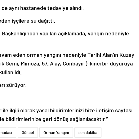
 de aynı hastanede tedaviye alındı.
en işçilere su dağıttı.
an Başkanlığından yapılan açıklamada, yangın nedeniyle
devam eden orman yangını nedeniyle Tarihi Alan’ın Kuzey
ık Gemi, Mimoza, 57. Alay, Conbayırı) ikinci bir duyuruya
ullanıldı.
rı sürüyor.
le ilgili olarak yasal bildirimlerinizi bize iletişim sayfası
de bildirimlerinize geri dönüş sağlanılacaktır.”
ımadası
Güncel
Orman Yangını
son dakika