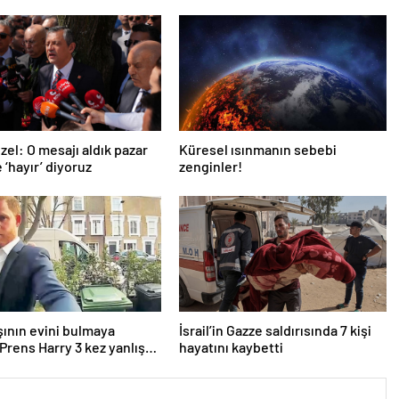
zel: O mesajı aldık pazar
Küresel ısınmanın sebebi
 ‘hayır’ diyoruz
zenginler!
ının evini bulmaya
İsrail’in Gazze saldırısında 7 kişi
 Prens Harry 3 kez yanlış
hayatını kaybetti
aldı