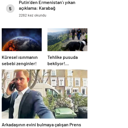
Putin’den Ermenistan’ı yıkan
açıklama: Karabağ
5
Azerbaycan’ın ayrılmaz bir
2262 kez okundu
parçasıdır!
Küresel ısınmanın
Tehlike pusuda
sebebi zenginler!
bekliyor!
Almanya’da
distemper virüsü
yayılıyor: Çoğu
kurtarılamayacak!
Arkadaşının evini bulmaya çalışan Prens