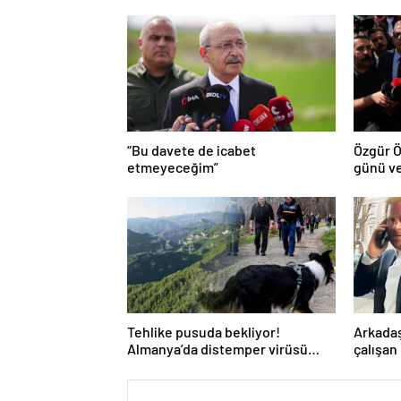
“Bu davete de icabet
Özgür Ö
etmeyeceğim”
günü ve
Tehlike pusuda bekliyor!
Arkadaş
Almanya’da distemper virüsü
çalışan
yayılıyor: Çoğu kurtarılamayacak!
kapıyı ç