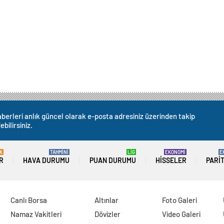
berleri anlık güncel olarak e-posta adresiniz üzerinden takip
ebilirsiniz.
K
TAHMİNİ
LİG
EKONOMİ
E
R
HAVA DURUMU
PUAN DURUMU
HISSELER
PARI
Canlı Borsa
Altınlar
Foto Galeri
Namaz Vakitleri
Dövizler
Video Galeri