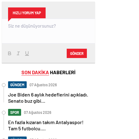
HIZLI YORUM YAP
GÖNDER
SON DAKİKA
HABERLERİ
GÜNDEM
07 Ağustos 2026
Joe Biden 6 aylık hedeflerini açıkladı.
Senato buz gibi…
SPOR
07 Ağustos 2026
En fazla kızaran takım Antalyaspor!
Tam 5 futbolcu….