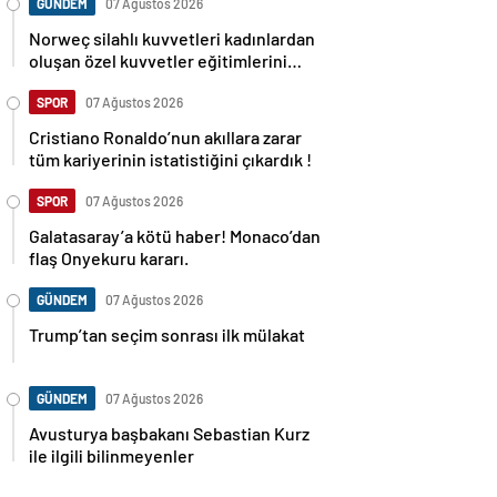
GÜNDEM
07 Ağustos 2026
Norweç silahlı kuvvetleri kadınlardan
oluşan özel kuvvetler eğitimlerini
başlattı.
SPOR
07 Ağustos 2026
Cristiano Ronaldo’nun akıllara zarar
tüm kariyerinin istatistiğini çıkardık !
SPOR
07 Ağustos 2026
Galatasaray’a kötü haber! Monaco’dan
flaş Onyekuru kararı.
GÜNDEM
07 Ağustos 2026
Trump’tan seçim sonrası ilk mülakat
GÜNDEM
07 Ağustos 2026
Avusturya başbakanı Sebastian Kurz
ile ilgili bilinmeyenler