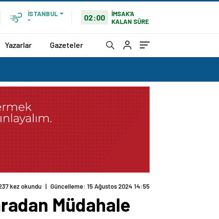
İMSAK'A
İSTANBUL
02:00
KALAN SÜRE
°
Yazarlar
Gazeteler
237 kez okundu
|
Güncelleme: 15 Ağustos 2024 14:55
aradan Müdahale