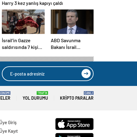
Harry 3 kez yanlış kapıyı çaldı
İsrail’in Gazze
ABD Savunma
saldırısında 7 kişi
Bakanı İsrail
hayatını kaybetti
ziyaretini erteledi
KONOMİ
TRAFİK
CANLI
TELER
YOL DURUMU
KRIPTO PARALAR
Üye Giriş
Üye Kayıt