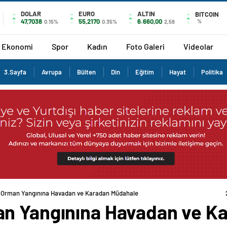
DOLAR
EURO
ALTIN
BITCOIN
47,7038
55,2170
6.660,00
%
0.15%
0.35%
2,58
Ekonomi
Spor
Kadın
Foto Galeri
Videolar
3.Sayfa
Avrupa
Bülten
Din
Eğitim
Hayat
Politika
 Orman Yangınına Havadan ve Karadan Müdahale
an Yangınına Havadan ve K