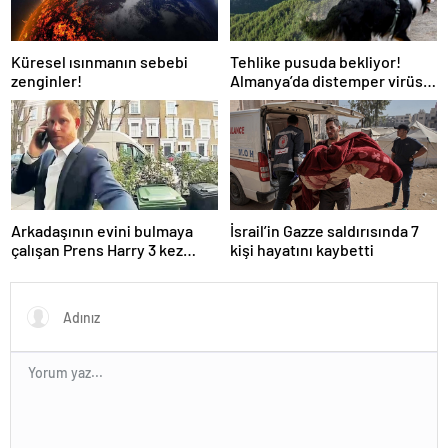
Küresel ısınmanın sebebi
Tehlike pusuda bekliyor!
zenginler!
Almanya’da distemper virüsü
yayılıyor: Çoğu
kurtarılamayacak!
Arkadaşının evini bulmaya
İsrail’in Gazze saldırısında 7
çalışan Prens Harry 3 kez
kişi hayatını kaybetti
yanlış kapıyı çaldı