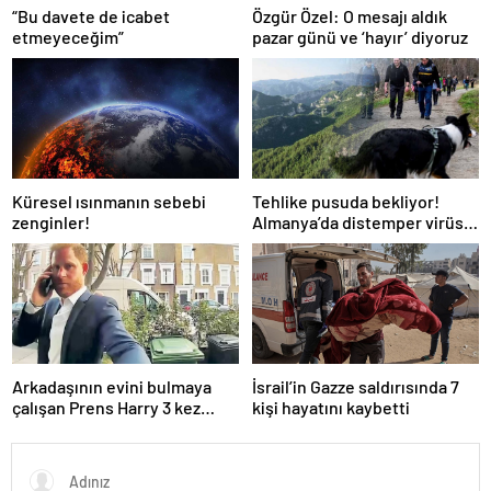
“Bu davete de icabet
Özgür Özel: O mesajı aldık
etmeyeceğim”
pazar günü ve ‘hayır’ diyoruz
Küresel ısınmanın sebebi
Tehlike pusuda bekliyor!
zenginler!
Almanya’da distemper virüsü
yayılıyor: Çoğu
kurtarılamayacak!
Arkadaşının evini bulmaya
İsrail’in Gazze saldırısında 7
çalışan Prens Harry 3 kez
kişi hayatını kaybetti
yanlış kapıyı çaldı