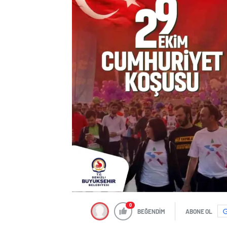
0
BEĞENDİM
ABONE OL