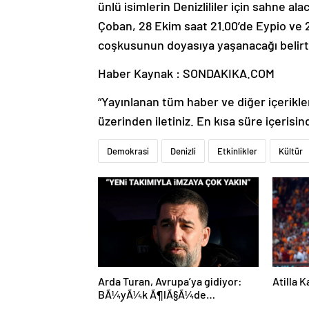
ünlü isimlerin Denizlililer için sahne 
Çoban, 28 Ekim saat 21.00’de Eypio ve 
coşkusunun doyasıya yaşanacağı belirti
Haber Kaynak : SONDAKIKA.COM
“Yayınlanan tüm haber ve diğer içerikler i
üzerinden iletiniz. En kısa süre içerisin
Demokrasi
Denizli
Etkinlikler
Kültür
Arda Turan, Avrupa’ya gidiyor:
Atilla 
BÃ¼yÃ¼k Ã¶lÃ§Ã¼de
anlaÅmaya varÄ±ldÄ±