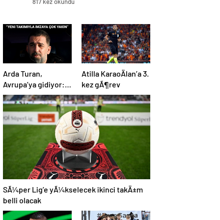
817 kez okundu
Arda Turan,
Atilla KaraoÄlan’a 3.
Avrupa’ya gidiyor:
kez gÃ¶rev
BÃ¼yÃ¼k
Ã¶lÃ§Ã¼de
anlaÅmaya
varÄ±ldÄ±
SÃ¼per Lig’e yÃ¼kselecek ikinci takÄ±m
belli olacak