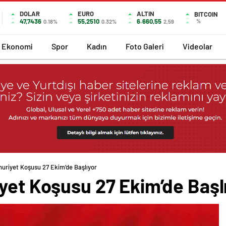
DOLAR
EURO
ALTIN
BITCOIN
47,7436
55,2510
6.660,55
%
0.18%
0.32%
2,59
Ekonomi
Spor
Kadın
Foto Galeri
Videolar
huriyet Koşusu 27 Ekim’de Başlıyor
yet Koşusu 27 Ekim’de Başl