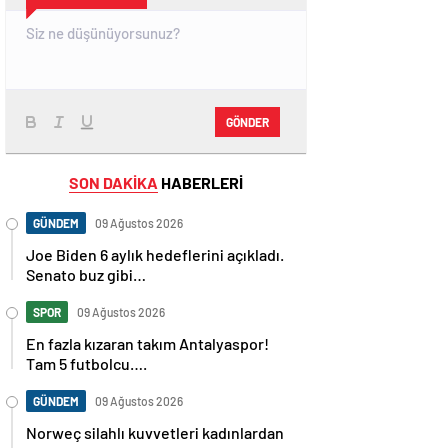
GÖNDER
SON DAKİKA
HABERLERİ
GÜNDEM
09 Ağustos 2026
Joe Biden 6 aylık hedeflerini açıkladı.
Senato buz gibi…
SPOR
09 Ağustos 2026
En fazla kızaran takım Antalyaspor!
Tam 5 futbolcu….
GÜNDEM
09 Ağustos 2026
Norweç silahlı kuvvetleri kadınlardan