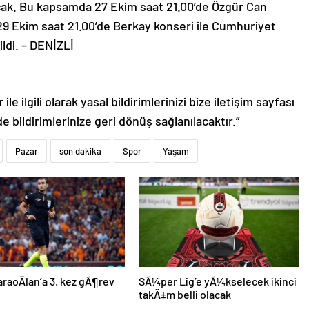
alacak. Bu kapsamda 27 Ekim saat 21.00’de Özgür Can
29 Ekim saat 21.00’de Berkay konseri ile Cumhuriyet
ldi. – DENİZLİ
le ilgili olarak yasal bildirimlerinizi bize iletişim sayfası
de bildirimlerinize geri dönüş sağlanılacaktır.”
Pazar
son dakika
Spor
Yaşam
KaraoÄlan’a 3. kez gÃ¶rev
SÃ¼per Lig’e yÃ¼kselecek ikinci
takÄ±m belli olacak