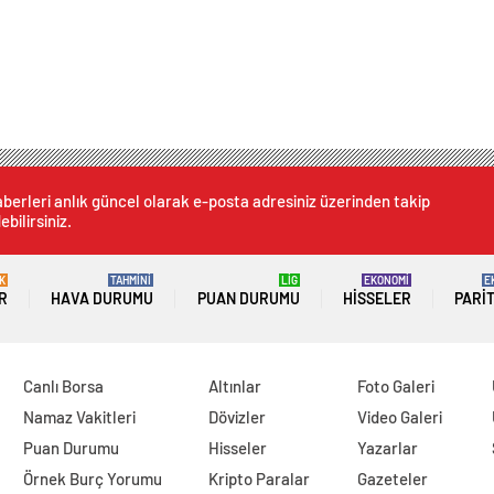
berleri anlık güncel olarak e-posta adresiniz üzerinden takip
ebilirsiniz.
K
TAHMİNİ
LİG
EKONOMİ
E
R
HAVA DURUMU
PUAN DURUMU
HISSELER
PARI
Canlı Borsa
Altınlar
Foto Galeri
Namaz Vakitleri
Dövizler
Video Galeri
Puan Durumu
Hisseler
Yazarlar
Örnek Burç Yorumu
Kripto Paralar
Gazeteler