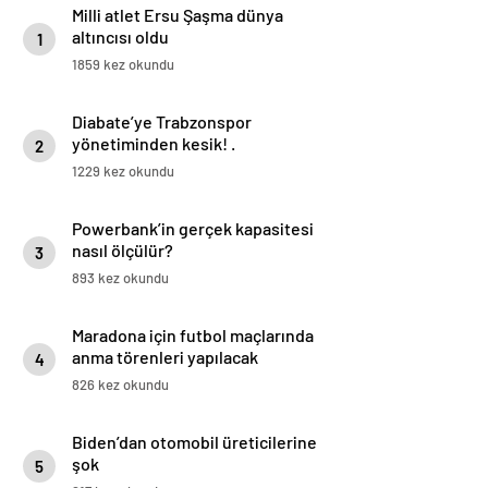
Milli atlet Ersu Şaşma dünya
altıncısı oldu
1
1859 kez okundu
Diabate’ye Trabzonspor
yönetiminden kesik! .
2
1229 kez okundu
Powerbank’in gerçek kapasitesi
nasıl ölçülür?
3
893 kez okundu
Maradona için futbol maçlarında
anma törenleri yapılacak
4
826 kez okundu
Biden’dan otomobil üreticilerine
şok
5