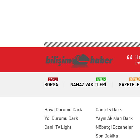
Ha
ed
CANLI
ANLIK
GÜNLÜ
BORSA
NAMAZ VAKITLERI
GAZETELE
Hava Durumu Dark
Canlı Tv Dark
Yol Durumu Dark
Yayın Akışları Dark
Canlı Tv Light
Nöbetçi Eczaneler
Son Dakika