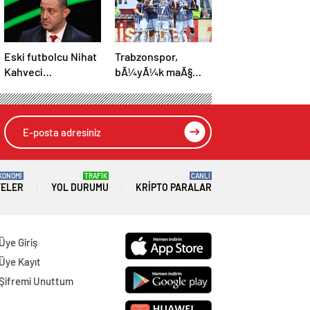
Eski futbolcu Nihat
Trabzonspor,
Kahveci
bÃ¼yÃ¼k maÃ§
Ã§ocuklarÄ±na 500
hasretini
metreden fazla
Galatasaray ile
yaklaÅamayacak
bitirmek istiyor
KONOMİ
TRAFİK
CANLI
TELER
YOL DURUMU
KRIPTO PARALAR
Üye Giriş
Üye Kayıt
Şifremi Unuttum