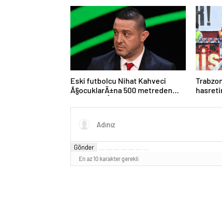
Eski futbolcu Nihat Kahveci
Trabzo
Ã§ocuklarÄ±na 500 metreden
hasreti
fazla yaklaÅamayacak
istiyor
Gönder
En az 10 karakter gerekli