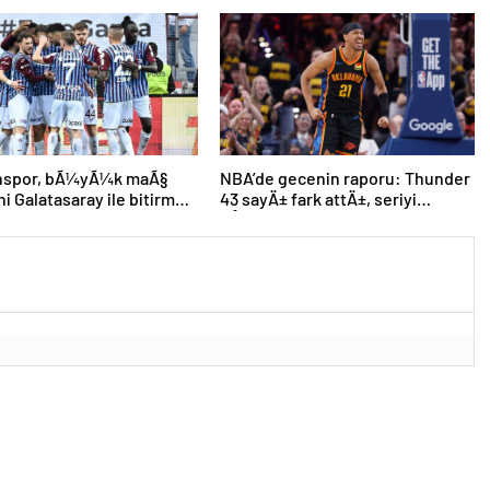
nspor, bÃ¼yÃ¼k maÃ§
NBA’de gecenin raporu: Thunder
ni Galatasaray ile bitirmek
43 sayÄ± fark attÄ±, seriyi
eÅitledi