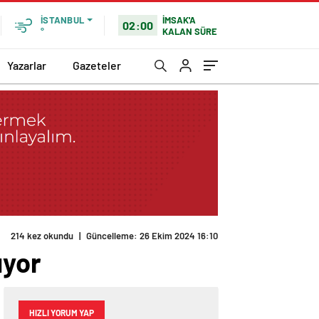
İMSAK'A
İSTANBUL
02:00
KALAN SÜRE
°
Yazarlar
Gazeteler
214 kez okundu
|
Güncelleme: 26 Ekim 2024 16:10
ıyor
HIZLI YORUM YAP