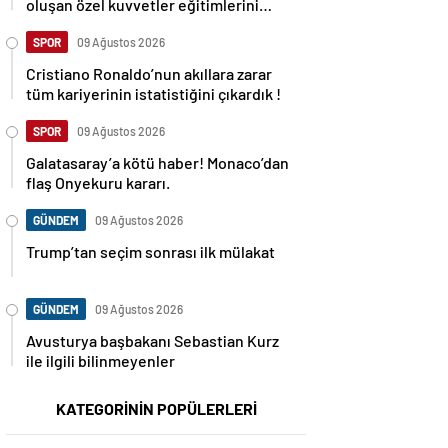
oluşan özel kuvvetler eğitimlerini
başlattı.
SPOR
09 Ağustos 2026
Cristiano Ronaldo’nun akıllara zarar
tüm kariyerinin istatistiğini çıkardık !
SPOR
09 Ağustos 2026
Galatasaray’a kötü haber! Monaco’dan
flaş Onyekuru kararı.
GÜNDEM
09 Ağustos 2026
Trump’tan seçim sonrası ilk mülakat
GÜNDEM
09 Ağustos 2026
Avusturya başbakanı Sebastian Kurz
ile ilgili bilinmeyenler
KATEGORİNİN POPÜLERLERİ