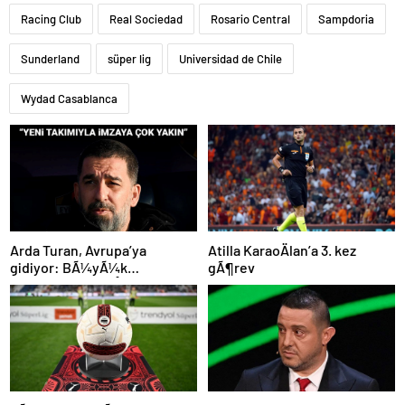
Racing Club
Real Sociedad
Rosario Central
Sampdoria
Sunderland
süper lig
Universidad de Chile
Wydad Casablanca
Atilla KaraoÄlan’a 3. kez
Arda Turan, Avrupa’ya
gÃ¶rev
gidiyor: BÃ¼yÃ¼k
Ã¶lÃ§Ã¼de anlaÅmaya
varÄ±ldÄ±