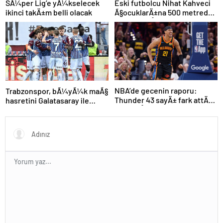
SÃ¼per Lig’e yÃ¼kselecek
Eski futbolcu Nihat Kahveci
ikinci takÄ±m belli olacak
Ã§ocuklarÄ±na 500 metreden
fazla yaklaÅamayacak
NBA’de gecenin raporu:
Trabzonspor, bÃ¼yÃ¼k maÃ§
Thunder 43 sayÄ± fark attÄ±,
hasretini Galatasaray ile
seriyi eÅitledi
bitirmek istiyor