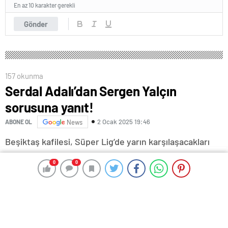
En az 10 karakter gerekli
Gönder
157 okunma
Serdal Adalı’dan Sergen Yalçın
sorusuna yanıt!
2 Ocak 2025 19:46
ABONE OL
News
Beşiktaş kafilesi, Süper Lig’de yarın karşılaşacakları
Çaykur Rizespor mücadelesi için şehre vardı.
0
0
0
0
Başkanlığa seçilen Serdal Adalı da takımla birlikte
Rize’ye gitti.
Adalı, havalimanında, “Sergen Yalçın süreci çok
konuşuluyor. Neler söylersiniz?” sorusunu cevapladı.