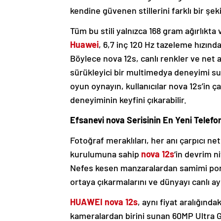
kendine güvenen stillerini farklı bir şek
Tüm bu stili yalnızca 168 gram ağırlıkta
Huawei
, 6,7 inç 120 Hz tazeleme hızınd
Böylece nova 12s, canlı renkler ve net ay
sürükleyici bir multimedya deneyimi sun
oyun oynayın, kullanıcılar nova 12s’in 
deneyiminin keyfini çıkarabilir.
Efsanevi nova Serisinin En Yeni Telef
Fotoğraf meraklıları, her anı çarpıcı net
kurulumuna sahip
nova 12s
‘in devrim 
Nefes kesen manzaralardan samimi portre
ortaya çıkarmalarını ve dünyayı canlı ayr
HUAWEI nova 12s
, aynı fiyat aralığınd
kameralardan birini sunan 60MP Ultra Gen