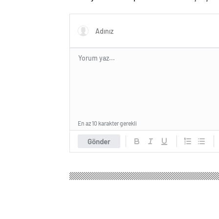
yayılıyor: Çoğu kurtarılamayacak!
kapıyı ç
En az 10 karakter gerekli
Gönder