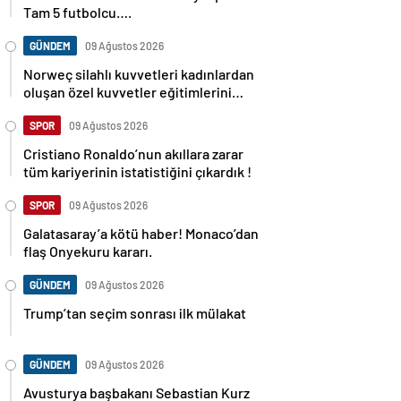
Tam 5 futbolcu….
GÜNDEM
09 Ağustos 2026
Norweç silahlı kuvvetleri kadınlardan
oluşan özel kuvvetler eğitimlerini
başlattı.
SPOR
09 Ağustos 2026
Cristiano Ronaldo’nun akıllara zarar
tüm kariyerinin istatistiğini çıkardık !
SPOR
09 Ağustos 2026
Galatasaray’a kötü haber! Monaco’dan
flaş Onyekuru kararı.
GÜNDEM
09 Ağustos 2026
Trump’tan seçim sonrası ilk mülakat
GÜNDEM
09 Ağustos 2026
Avusturya başbakanı Sebastian Kurz