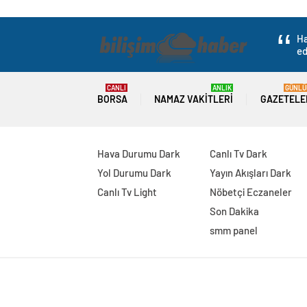
Ha
ed
CANLI
ANLIK
GÜNLÜ
BORSA
NAMAZ VAKITLERI
GAZETELE
Hava Durumu Dark
Canlı Tv Dark
Yol Durumu Dark
Yayın Akışları Dark
Canlı Tv Light
Nöbetçi Eczaneler
Son Dakika
smm panel