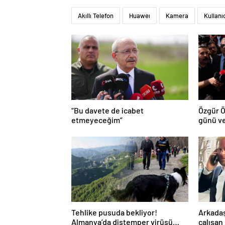
Akıllı Telefon
Huaweı
Kamera
Kullanıc
“Bu davete de icabet
Özgür Ö
etmeyeceğim”
günü ve
Tehlike pusuda bekliyor!
Arkadaş
Almanya’da distemper virüsü
çalışan