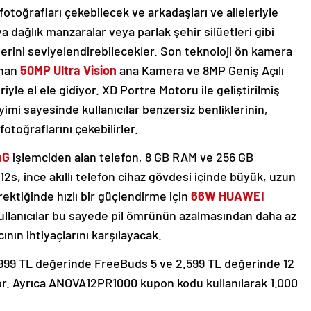
otoğrafları çekebilecek ve arkadaşları ve aileleriyle
a dağlık manzaralar veya parlak şehir silüetleri gibi
’lerini seviyelendirebilecekler. Son teknoloji ön kamera
unan
50MP Ultra Vision
ana Kamera ve 8MP Geniş Açılı
le el ele gidiyor. XD Portre Motoru ile geliştirilmiş
imi sayesinde kullanıcılar benzersiz benliklerinin,
otoğraflarını çekebilirler.
4G
işlemciden alan telefon, 8 GB RAM ve 256 GB
s, ince akıllı telefon cihaz gövdesi içinde büyük, uzun
ektiğinde hızlı bir güçlendirme için
66W HUAWEI
Kullanıcılar bu sayede pil ömrünün azalmasından daha az
ının ihtiyaçlarını karşılayacak.
4.999 TL değerinde FreeBuds 5 ve 2.599 TL değerinde 12
yor. Ayrıca ANOVA12PR1000 kupon kodu kullanılarak 1.000