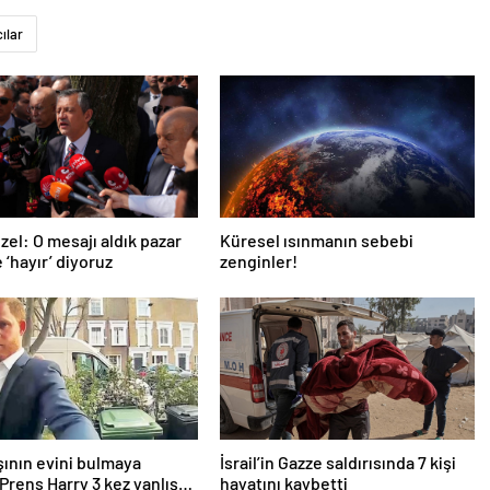
ılar
zel: O mesajı aldık pazar
Küresel ısınmanın sebebi
 ‘hayır’ diyoruz
zenginler!
ının evini bulmaya
İsrail’in Gazze saldırısında 7 kişi
 Prens Harry 3 kez yanlış
hayatını kaybetti