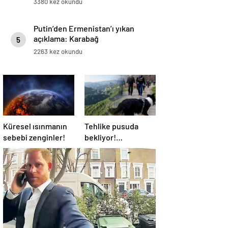
3380 kez okundu
Putin’den Ermenistan’ı yıkan
açıklama: Karabağ
5
Azerbaycan’ın ayrılmaz bir
2263 kez okundu
parçasıdır!
Küresel ısınmanın
Tehlike pusuda
sebebi zenginler!
bekliyor!
Almanya’da
distemper virüsü
yayılıyor: Çoğu
kurtarılamayacak!