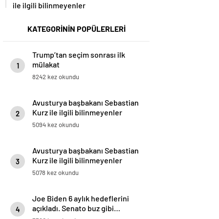
ile ilgili bilinmeyenler
KATEGORİNİN POPÜLERLERİ
Trump’tan seçim sonrası ilk
mülakat
1
8242 kez okundu
Avusturya başbakanı Sebastian
Kurz ile ilgili bilinmeyenler
2
5094 kez okundu
Avusturya başbakanı Sebastian
Kurz ile ilgili bilinmeyenler
3
5078 kez okundu
Joe Biden 6 aylık hedeflerini
açıkladı. Senato buz gibi…
4