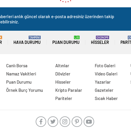
berleri anlık güncel olarak e-posta adresiniz üzerinden takip
ebilirsiniz.
K
TAHMİNİ
LİG
EKONOMİ
E
R
HAVA DURUMU
PUAN DURUMU
HISSELER
PARI
Canlı Borsa
Altınlar
Foto Galeri
Namaz Vakitleri
Dövizler
Video Galeri
Puan Durumu
Hisseler
Yazarlar
Örnek Burç Yorumu
Kripto Paralar
Gazeteler
Pariteler
Sıcak Haber