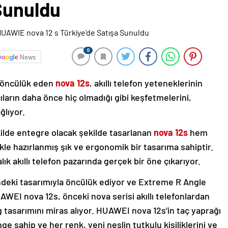
 Sunuldu
0
News
a öncülük eden
nova
12s
, akıllı telefon yeteneklerinin
cıların daha önce hiç olmadığı gibi keşfetmelerini,
ğlıyor.
ilde entegre olacak şekilde tasarlanan
nova 12s
hem
likle hazırlanmış şık ve ergonomik bir tasarıma sahiptir.
alık akıllı telefon pazarında gerçek bir öne çıkarıyor.
iğindeki tasarımıyla öncülük ediyor ve Extreme R Angle
AWEI nova 12s, önceki nova serisi akıllı telefonlardan
g tasarımını miras alıyor. HUAWEI nova 12s’in taç yaprağı
nge sahip ve her renk, yeni neslin tutkulu kişiliklerini ve