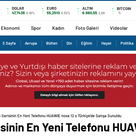
DOLAR
EURO
ALTIN
BITCOIN
47,7436
55,2510
6.660,55
%
0.18%
0.32%
2,59
Ekonomi
Spor
Kadın
Foto Galeri
Videolar
3.Sayfa
Avrupa
Bülten
Din
Eğitim
Hayat
Politika
 Serisinin En Yeni Telefonu HUAWIE nova 12 s Türkiye’de Satışa Sunuldu
sinin En Yeni Telefonu HUA