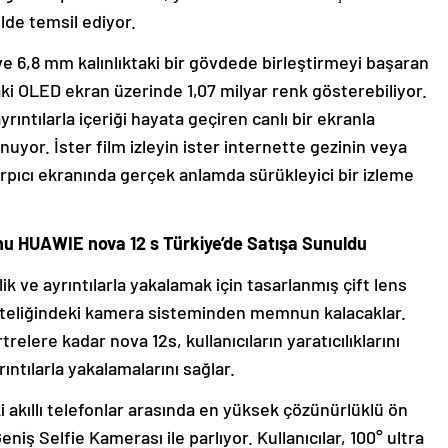
ilde temsil ediyor.
 ve 6,8 mm kalınlıktaki bir gövdede birleştirmeyi başaran
aki OLED ekran üzerinde 1,07 milyar renk gösterebiliyor.
rıntılarla içeriği hayata geçiren canlı bir ekranla
uyor. İster film izleyin ister internette gezinin veya
çarpıcı ekranında gerçek anlamda sürükleyici bir izleme
onu HUAWIE nova 12 s Türkiye’de Satışa Sunuldu
lik ve ayrıntılarla yakalamak için tasarlanmış çift lens
niteliğindeki kamera sisteminden memnun kalacaklar.
lere kadar nova 12s, kullanıcıların yaratıcılıklarını
ıntılarla yakalamalarını sağlar.
aki akıllı telefonlar arasında en yüksek çözünürlüklü ön
iş Selfie Kamerası ile parlıyor. Kullanıcılar, 100° ultra