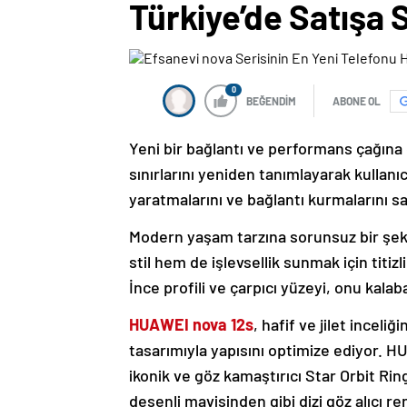
Türkiye’de Satışa
0
BEĞENDİM
ABONE OL
Yeni bir bağlantı ve performans çağın
sınırlarını yeniden tanımlayarak kullanı
yaratmalarını ve bağlantı kurmalarını sa
Modern yaşam tarzına sorunsuz bir şek
stil hem de işlevsellik sunmak için titiz
İnce profili ve çarpıcı yüzeyi, onu kalab
HUAWEI nova 12s
, hafif ve jilet incel
tasarımıyla yapısını optimize ediyor. HU
ikonik ve göz kamaştırıcı Star Orbit Rin
desenli mavisinden gibi dizi göz alıcı re