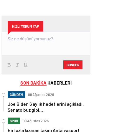
HIZLI YORUM YAP
GÖNDER
SON DAKİKA
HABERLERİ
GÜNDEM
09 Ağustos 2026
Joe Biden 6 aylık hedeflerini açıkladı.
Senato buz gibi…
SPOR
09 Ağustos 2026
En fazla kızaran takım Antalyaspor!