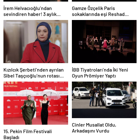
İrem Helvacıoğlu’ndan
Gamze Özçelik Paris
sevindiren haber! 3 aylık
sokaklarında eşi Reshad
hamile
Strik’e poz verdi
Kızılcık Şerbeti’nden ayrılan
İBB Tiyatroları’nda İki Yeni
Sibel Taşçıoğlu’nun rotası
Oyun Prömiyer Yaptı
belli oldu
Cinler Musallat Oldu,
Arkadaşını Vurdu
15. Pekin Film Festivali
Başladı