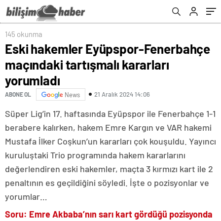
145 okunma
Eski hakemler Eyüpspor-Fenerbahçe
maçındaki tartışmalı kararları
yorumladı
21 Aralık 2024 14:06
ABONE OL
News
Süper Lig’in 17. haftasında Eyüpspor ile Fenerbahçe 1-1
berabere kalırken, hakem Emre Kargın ve VAR hakemi
Mustafa İlker Coşkun’un kararları çok kouşuldu. Yayıncı
kuruluştaki Trio programında hakem kararlarını
değerlendiren eski hakemler, maçta 3 kırmızı kart ile 2
penaltının es geçildiğini söyledi. İşte o pozisyonlar ve
yorumlar…
Soru: Emre Akbaba’nın sarı kart gördüğü pozisyonda