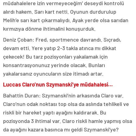
müdahalelere izin vermeyeceğim’ deseydi kontrolü
alırdı hakem. Sarı kart netti. Oyunun durdurulup
Melih’e sarı kart çıkarmalıydı. Ayak yerde olsa sarıdan
kırmızıya dönme ihtimalini konuşurduk.
Deniz Çoban: Fred, sportmence davrandı. Sıçradı,
devam etti. Yere yatıp 2-3 takla atınca mı dikkat
çekecek! Bu tarz pozisyonları yakalamak için
konsantrasyonunuz yerinde olacak. Bunları
yakalarsanız oyuncuların size itimadı artar.
Luccas Claro’nun Szymanski’ye müdahalesi…
Bahattin Duran: Szymanski’nin arkasında Claro var.
Claro’nun odak noktası top olsa da aslında tehlikeli ve
riskli bir hareket yaptı ayağını kaldırarak. Bu
pozisyonda 3 ihtimal var. Claro riskli hamle yapmış olsa
da ayağını kazara basınca mı geldi Szymanski’ye?