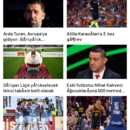
Atilla KaraoÄlan’a 3. kez
Arda Turan, Avrupa’ya
gÃ¶rev
gidiyor: BÃ¼yÃ¼k
Ã¶lÃ§Ã¼de anlaÅmaya
varÄ±ldÄ±
SÃ¼per Lig’e yÃ¼kselecek
Eski futbolcu Nihat Kahveci
ikinci takÄ±m belli olacak
Ã§ocuklarÄ±na 500 metreden
fazla yaklaÅamayacak