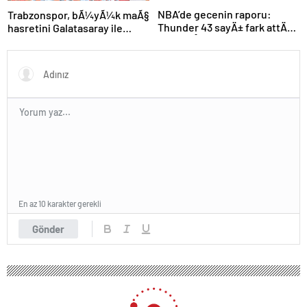
NBA’de gecenin raporu:
Trabzonspor, bÃ¼yÃ¼k maÃ§
Thunder 43 sayÄ± fark attÄ±,
hasretini Galatasaray ile
seriyi eÅitledi
bitirmek istiyor
En az 10 karakter gerekli
Gönder