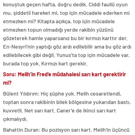
konuştuk geçen hafta, doğru dedik. Ciddi faullü oyun
mu, şiddetli hareket mi, top için mücadele ederken mi
etmezken mi? Kitapta açıkça, top için mücadele
etmezken topun olmadığı yerde rakibin yüzünü
gözeterek hamle yaparsanız bu bir kırmızı karttır der.
En-Nesyri’nin yaptığı göz ardı edilebilir ama bu göz ardı
edilebilecek gibi değil. Yunus’ta top için mücadele var,
burada top yok. Kırmızı kart gerekir.
Soru: Melih’in Fred’e müdahalesi sarı kart gerektirir
mi?
Bülent Yıldırım: Hiç şüphe yok. Melih cesaretlendi,
toptan sonra rakibinin bilek bölgesine yukarıdan bastı,
kuvvetli. Net sarı kart. Caner’e de ikinci sarı kart
çıkmalıydı.
Bahattin Duran: Bu pozisyon sarı kart. Melih’in üçüncü