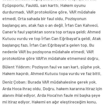
Eyüpsporlu. Fauldü, sarı karttı. Hakem oyunu
durdurmadı. VAR protokolüne göre, VAR müdahale
etmedi. Orta sahada bir faul oldu. Pozisyonun
başlangıç anı, atak fazı o an değil. İrfan Can Kahveci,
Caner’e faul yaptıktan sonra top ortaya geldi; Ahmed
Kutucu vurdu ve top İrfan Can Eğribayat’a geldi. Atak
başlangıç fazı, İrfan Can Eğribayat’a gelen top. Bu
nedenle VAR bu pozisyona müdahale etmedi. VAR
protokolüne göre VAR’ın müdahale etmemesi doğru.
Bülent Yıldırım: Pozisyon faul ve sarı kart, şüphe yok.
Hakem kaçırdı. Ahmed Kutucu topa vurdu ve faz bitti.
Deniz Çoban: Burada VAR müdahalesine gerek yok.
Arda Hoca ihraç oldu. Doğru, hakem kararına itiraz için
alanını ihlal ediyor. Arda Hoca’nın faule mi başka şeye
mi itiraz ediyor. Hakemi en ağır eleştireceğim konu,