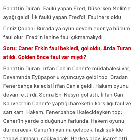
Bahattin Duran: Faulü yapan Fred. Düşerken Melih’in
ayağı geldi. İlk faulü yapan Fred’di. Faul ters oldu.
Deniz Çoban: Burada ya oyun devam eder ya hücum
faul olur. Fred’in lehine faul çıkmamalıydı.
Soru: Caner Erkin faul bekledi, gol oldu, Arda Turan
atıldı. Golden önce faul var mıydı?
Bahattin Duran: İrfan Can’ın Caner’e müdahalesi var.
Devamında Eyüpsporlu oyuncuya geldi top. Oradan
Fenerbahçe kalecisi İrfan Can’a geldi. Hakem oyunu
devam ettirdi. Sonra En-Nesyri gol attı. İrfan Can
Kahveci’nin Caner’e yaptığı hareketin karşılığı faul ve
sarı kart. Hakem, Fenerbahçeli kalecideyken top;
Caner’in yerde olduğunun farkında. Hakem oyunu
durduracak. Caner’in yanına gelecek, hızlı şekilde
tedavi almasını sağlayacak. Herkes orayı işaret etti