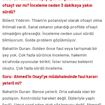
ofsayt var mı? İnceleme neden 3 dakikaya yakın
sürdü?
Bülent Yıldırım: Thiam’ın potansiyel olarak ofsayt olma
ihtimali vardı. Sanal zekanın çıkardığı profilde ofsayt
olmadığını göreceğiz. İnceleme neden uzun sürdü
bilmiyorum. Golde problem gözükmüyor.
Bahattin Duran: Golden önce faul veya tartışmalı bir
şey yok. Çok fazla sürünce inceleme, hakemin
etrafında oyuncular birikti. İster istemez beklenti
oluştu. Çok fazla sürdü inceleme.
Soru: Ahmed’in Osayi’ye müdahalesinde faul kararı
yeterli mi?
Bahattin Duran: Bence yeterli. Orta sahada olan bir
pozisyon. Kontrolsüz hareket değil. Dizleriyle yaptı
faulü. Umut vaad eden atak söz konusu değil. Ahmed’i