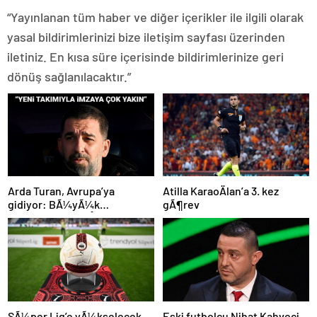
“Yayınlanan tüm haber ve diğer içerikler ile ilgili olarak
yasal bildirimlerinizi bize iletişim sayfası üzerinden
iletiniz. En kısa süre içerisinde bildirimlerinize geri
dönüş sağlanılacaktır.”
Atilla KaraoÄlan’a 3. kez
Arda Turan, Avrupa’ya
gÃ¶rev
gidiyor: BÃ¼yÃ¼k
Ã¶lÃ§Ã¼de anlaÅmaya
varÄ±ldÄ±
SÃ¼per Lig’e yÃ¼kselecek
Eski futbolcu Nihat Kahveci