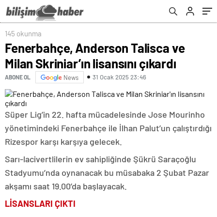
145 okunma
Fenerbahçe, Anderson Talisca ve
Milan Skriniar’ın lisansını çıkardı
31 Ocak 2025 23:46
ABONE OL
News
Süper Lig’in 22. hafta mücadelesinde Jose Mourinho
yönetimindeki Fenerbahçe ile İlhan Palut’un çalıştırdığı
Rizespor karşı karşıya gelecek.
Sarı-lacivertlilerin ev sahipliğinde Şükrü Saraçoğlu
Stadyumu’nda oynanacak bu müsabaka 2 Şubat Pazar
akşamı saat 19.00’da başlayacak.
LİSANSLARI ÇIKTI