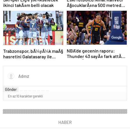
ikinci takÄ±m belli olacak
Ã§ocuklarÄ±na 500 metreden
fazla yaklaÅamayacak
NBA’de gecenin raporu:
Trabzonspor, bÃ¼yÃ¼k maÃ§
Thunder 43 sayÄ± fark attÄ±,
hasretini Galatasaray ile
seriyi eÅitledi
bitirmek istiyor
Gönder
En az 10 karakter gerekli
HABER