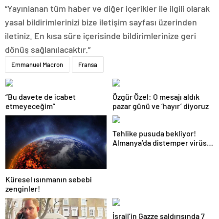
“Yayınlanan tüm haber ve diğer içerikler ile ilgili olarak
yasal bildirimlerinizi bize iletişim sayfası üzerinden
iletiniz. En kısa süre içerisinde bildirimlerinize geri
dönüş sağlanılacaktır.”
Emmanuel Macron
Fransa
“Bu davete de icabet
Özgür Özel: O mesajı aldık
etmeyeceğim”
pazar günü ve ‘hayır’ diyoruz
Tehlike pusuda bekliyor!
Almanya’da distemper virüsü
yayılıyor: Çoğu
kurtarılamayacak!
Küresel ısınmanın sebebi
zenginler!
İsrail’in Gazze saldırısında 7