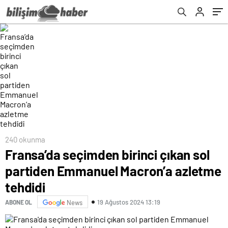
tehdidi
240 okunma
Fransa’da seçimden birinci çıkan sol
partiden Emmanuel Macron’a azletme
tehdidi
19 Ağustos 2024 13:19
ABONE OL
News