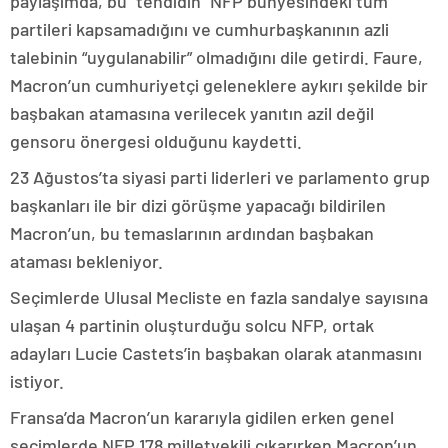
paylaşımda, bu “tehdidin” NFP bünyesindeki tüm
partileri kapsamadığını ve cumhurbaşkanının azli
talebinin “uygulanabilir” olmadığını dile getirdi. Faure,
Macron’un cumhuriyetçi geleneklere aykırı şekilde bir
başbakan atamasına verilecek yanıtın azil değil
gensoru önergesi olduğunu kaydetti.
23 Ağustos’ta siyasi parti liderleri ve parlamento grup
başkanları ile bir dizi görüşme yapacağı bildirilen
Macron’un, bu temaslarının ardından başbakan
ataması bekleniyor.
Seçimlerde Ulusal Mecliste en fazla sandalye sayısına
ulaşan 4 partinin oluşturduğu solcu NFP, ortak
adayları Lucie Castets’in başbakan olarak atanmasını
istiyor.
Fransa’da Macron’un kararıyla gidilen erken genel
seçimlerde NFP 178 milletvekili çıkarırken Macron’un