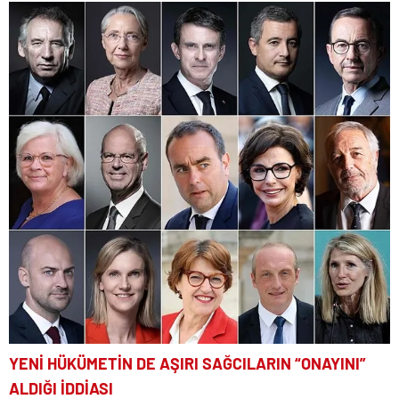
YENİ HÜKÜMETİN DE AŞIRI SAĞCILARIN “ONAYINI”
ALDIĞI İDDİASI