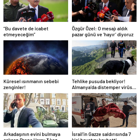
“Bu davete de icabet
Özgür Özel: O mesajı aldık
etmeyeceğim”
pazar günü ve ‘hayır’ diyoruz
Küresel ısınmanın sebebi
Tehlike pusuda bekliyor!
zenginler!
Almanya’da distemper virüsü
yayılıyor: Çoğu
kurtarılamayacak!
Arkadaşının evini bulmaya
İsrail’in Gazze saldırısında 7
çalışan Prens Harry 3 kez
kişi hayatını kaybetti