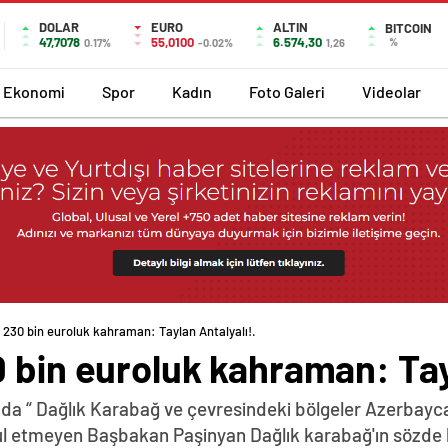
DOLAR
EURO
ALTIN
BITCOIN
47,7078
55,0100
6.574,30
%
0.17%
-0.02%
1,26
Ekonomi
Spor
Kadın
Foto Galeri
Videolar
 230 bin euroluk kahraman: Taylan Antalyalı!.
 bin euroluk kahraman: Tayl
da “ Dağlık Karabağ ve çevresindeki bölgeler Azerbayca
abul etmeyen Başbakan Paşinyan Dağlık karabağ'ın sözde 