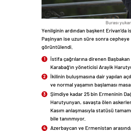
Burası yukarı
Yenilginin ardından başkent Erivan’da i
Paşinyan ise uzun süre sonra cepheye s
görüntülendi.
İstifa çağrılarına direnen Başbakan
Karabağ’ın yöneticisi Arayik Haruty
İkilinin buluşmasına dair yapılan a
ve normal yaşamın başlaması masaya
Şimdiye kadar 25 bin Ermeninin Dağ
Harutyunyan, savaşta ölen askerleri
Kasım anlaşmasıyla statüsü tamame
bile tanınmıyor.
Azerbaycan ve Ermenistan arasında