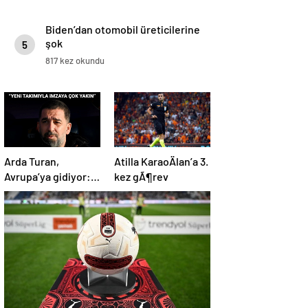
Biden’dan otomobil üreticilerine
şok
5
817 kez okundu
Arda Turan,
Atilla KaraoÄlan’a 3.
Avrupa’ya gidiyor:
kez gÃ¶rev
BÃ¼yÃ¼k
Ã¶lÃ§Ã¼de
anlaÅmaya
varÄ±ldÄ±