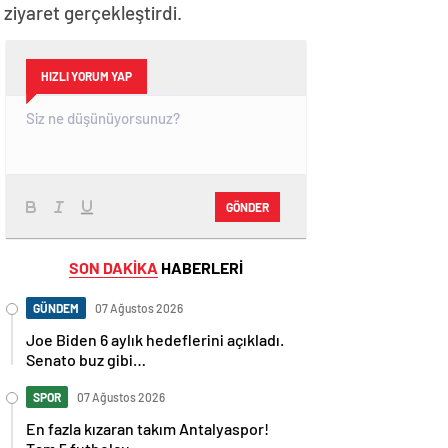
iyaret gerçekleştirdi.
HIZLI YORUM YAP
GÖNDER
SON DAKİKA
HABERLERİ
GÜNDEM
07 Ağustos 2026
Joe Biden 6 aylık hedeflerini açıkladı.
Senato buz gibi…
SPOR
07 Ağustos 2026
En fazla kızaran takım Antalyaspor!