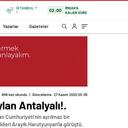
İMSAK'A
İSTANBUL
02:00
KALAN SÜRE
°
Yazarlar
Gazeteler
658 kez okundu
|
Güncelleme: 27 Kasım 2020 03:05
an Antalyalı!.
n Cumhuriyeti'nin ayrılmaz bir
lideri Arayik Harutyunyan'la görüştü.