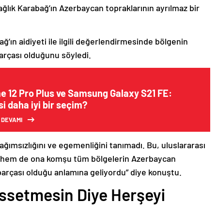
ağlık Karabağ’ın Azerbaycan topraklarının ayrılmaz bir
ğ’ın aidiyeti ile ilgili değerlendirmesinde bölgenin
arçası olduğunu söyledi.
e 12 Pro Plus ve Samsung Galaxy S21 FE:
i daha iyi bir seçim?
 DEVAMI
bağımsızlığını ve egemenliğini tanımadı. Bu, uluslararası
n hem de ona komşu tüm bölgelerin Azerbaycan
parçası olduğu anlamına geliyordu” diye konuştu.
issetmesin Diye Herşeyi