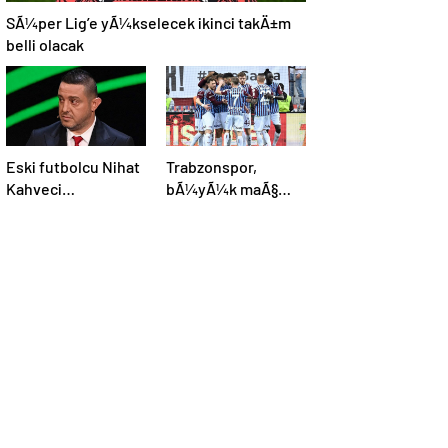
SÃ¼per Lig’e yÃ¼kselecek ikinci takÄ±m
belli olacak
Eski futbolcu Nihat
Trabzonspor,
Kahveci
bÃ¼yÃ¼k maÃ§
Ã§ocuklarÄ±na 500
hasretini
metreden fazla
Galatasaray ile
yaklaÅamayacak
bitirmek istiyor