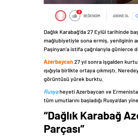
0
BEĞENDİM
ABONE OL
Dağlık Karabağ’da 27 Eylül tarihinde ba
mağlubiyetiyle sona ermiş, yenilginin 
Paşinyan’a istifa çağrılarıyla günlerce 
Azerbaycan
27 yıl sonra işgalden kurtu
ışığıyla birlikte ortaya çıkmıştı. Nere
görüntüsü yürek burktu.
Rusya
heyeti Azerbaycan ve Ermenistan
tüm umutlarını başladığı Rusya’dan yine
“Dağlık Karabağ Az
Parçası”