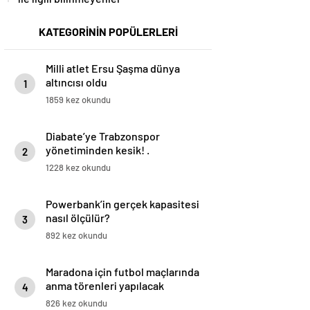
KATEGORİNİN POPÜLERLERİ
Milli atlet Ersu Şaşma dünya
altıncısı oldu
1
1859 kez okundu
Diabate’ye Trabzonspor
yönetiminden kesik! .
2
1228 kez okundu
Powerbank’in gerçek kapasitesi
nasıl ölçülür?
3
892 kez okundu
Maradona için futbol maçlarında
anma törenleri yapılacak
4
826 kez okundu