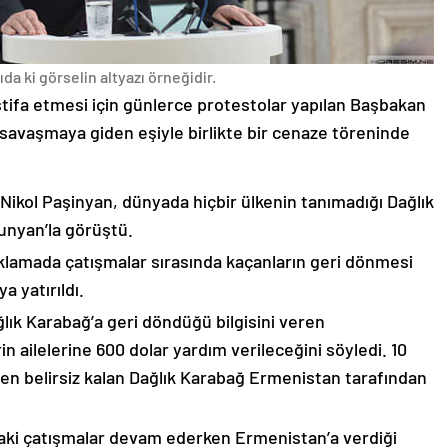
da ki görselin altyazı örneğidir.
stifa etmesi için günlerce protestolar yapılan Başbakan
avaşmaya giden eşiyle birlikte bir cenaze töreninde
 Nikol Paşinyan, dünyada hiçbir ülkenin tanımadığı Dağlık
unyan’la görüştü.
çıklamada çatışmalar sırasında kaçanların geri dönmesi
 yatırıldı.
lık Karabağ’a geri döndüğü bilgisini veren
n ailelerine 600 dolar yardım verileceğini söyledi. 10
n belirsiz kalan Dağlık Karabağ Ermenistan tarafından
ki çatışmalar devam ederken Ermenistan’a verdiği