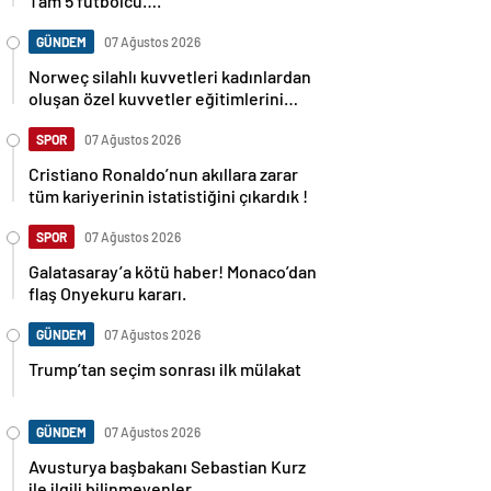
Tam 5 futbolcu….
GÜNDEM
07 Ağustos 2026
Norweç silahlı kuvvetleri kadınlardan
oluşan özel kuvvetler eğitimlerini
başlattı.
SPOR
07 Ağustos 2026
Cristiano Ronaldo’nun akıllara zarar
tüm kariyerinin istatistiğini çıkardık !
SPOR
07 Ağustos 2026
Galatasaray’a kötü haber! Monaco’dan
flaş Onyekuru kararı.
GÜNDEM
07 Ağustos 2026
Trump’tan seçim sonrası ilk mülakat
GÜNDEM
07 Ağustos 2026
Avusturya başbakanı Sebastian Kurz
ile ilgili bilinmeyenler