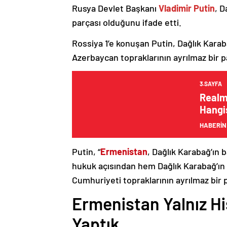
Rusya Devlet Başkanı
Vladimir Putin
, D
parçası olduğunu ifade etti.
Rossiya 1’e konuşan Putin, Dağlık Karaba
Azerbaycan topraklarının ayrılmaz bir p
3.SAYFA
Realm
Hangis
HABERİN
Putin, “
Ermenistan
, Dağlık Karabağ’ın 
hukuk açısından hem Dağlık Karabağ’ı
Cumhuriyeti topraklarının ayrılmaz bir 
Ermenistan Yalnız H
Yaptık