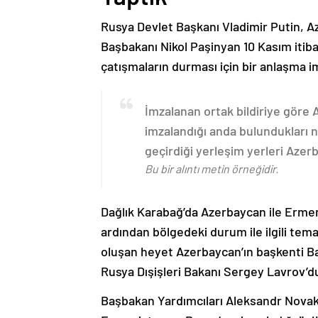
Rusya Devlet Başkanı Vladimir Putin, 
Başbakanı Nikol Paşinyan 10 Kasım itib
çatışmaların durması için bir anlaşma i
İmzalanan ortak bildiriye göre
imzalandığı anda bulundukları n
geçirdiği yerleşim yerleri Aze
Bu bir alıntı metin örneğidir.
Dağlık Karabağ’da Azerbaycan ile Erme
ardından bölgedeki durum ile ilgili t
oluşan heyet Azerbaycan’ın başkenti B
Rusya Dışişleri Bakanı Sergey Lavrov’d
Başbakan Yardımcıları Aleksandr Nova