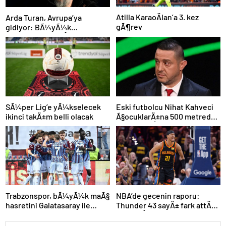
Atilla KaraoÄlan’a 3. kez
Arda Turan, Avrupa’ya
gÃ¶rev
gidiyor: BÃ¼yÃ¼k
Ã¶lÃ§Ã¼de anlaÅmaya
varÄ±ldÄ±
SÃ¼per Lig’e yÃ¼kselecek
Eski futbolcu Nihat Kahveci
ikinci takÄ±m belli olacak
Ã§ocuklarÄ±na 500 metreden
fazla yaklaÅamayacak
NBA’de gecenin raporu:
Trabzonspor, bÃ¼yÃ¼k maÃ§
Thunder 43 sayÄ± fark attÄ±,
hasretini Galatasaray ile
seriyi eÅitledi
bitirmek istiyor