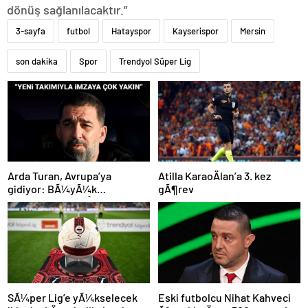
dönüş sağlanılacaktır.”
3-sayfa
futbol
Hatayspor
Kayserispor
Mersin
son dakika
Spor
Trendyol Süper Lig
Atilla KaraoÄlan’a 3. kez
Arda Turan, Avrupa’ya
gÃ¶rev
gidiyor: BÃ¼yÃ¼k
Ã¶lÃ§Ã¼de anlaÅmaya
varÄ±ldÄ±
SÃ¼per Lig’e yÃ¼kselecek
Eski futbolcu Nihat Kahveci