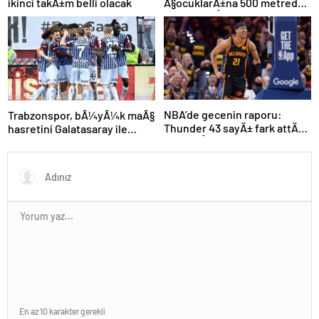
ikinci takÄ±m belli olacak
Ã§ocuklarÄ±na 500 metreden
fazla yaklaÅamayacak
NBA’de gecenin raporu:
Trabzonspor, bÃ¼yÃ¼k maÃ§
Thunder 43 sayÄ± fark attÄ±,
hasretini Galatasaray ile
seriyi eÅitledi
bitirmek istiyor
En az 10 karakter gerekli