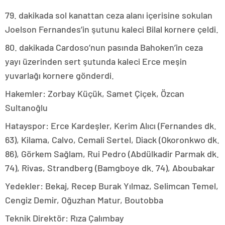
79. dakikada sol kanattan ceza alanı içerisine sokulan
Joelson Fernandes’in şutunu kaleci Bilal kornere çeldi.
80. dakikada Cardoso’nun pasında Bahoken’in ceza
yayı üzerinden sert şutunda kaleci Erce meşin
yuvarlağı kornere gönderdi.
Hakemler: Zorbay Küçük, Samet Çiçek, Özcan
Sultanoğlu
Hatayspor: Erce Kardeşler, Kerim Alıcı (Fernandes dk.
63), Kilama, Calvo, Cemali Sertel, Diack (Okoronkwo dk.
86), Görkem Sağlam, Rui Pedro (Abdülkadir Parmak dk.
74), Rivas, Strandberg (Bamgboye dk. 74), Aboubakar
Yedekler: Bekaj, Recep Burak Yılmaz, Selimcan Temel,
Cengiz Demir, Oğuzhan Matur, Boutobba
Teknik Direktör: Rıza Çalımbay