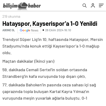
219 okunma
Hatayspor, Kayserispor’a 1-0 Yenildi
26 Ekim 2024 16:10
ABONE OL
News
Trendyol Süper Lig’in 10. haftasında Hatayspor, Mersin
Stadyumu’nda konuk ettiği Kayserispor’a 1-0 mağlup
oldu.
Maçtan dakikalar (İkinci yarı)
59. dakikada Cemali Sertel’in soldan ortasında
Strandberg’in kafa vuruşunda top dışarı çıktı.
77. dakikada Bahoken’in pasında ceza sahası içi sağ
çaprazında topla buluşan Kartal Kayra Yılmaz’ın
vuruşunda meşin yuvarlak ağlarla buluştu. 0-1