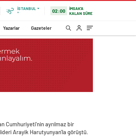
İMSAK'A
İSTANBUL
02:00
KALAN SÜRE
°
Yazarlar
Gazeteler
n Cumhuriyeti'nin ayrılmaz bir
lideri Arayik Harutyunyan'la görüştü.