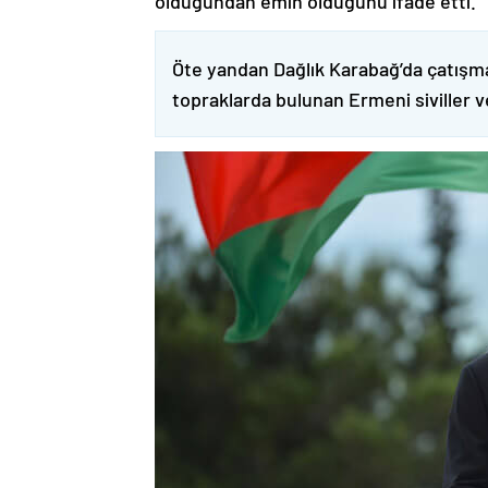
olduğundan emin olduğunu ifade etti.
Öte yandan Dağlık Karabağ’da çatışma
topraklarda bulunan Ermeni siviller 