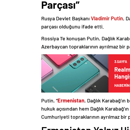
Parçası”
Rusya Devlet Başkanı
Vladimir Putin
, D
parçası olduğunu ifade etti.
Rossiya 1’e konuşan Putin, Dağlık Karaba
Azerbaycan topraklarının ayrılmaz bir p
3.SAYFA
Realm
Hangis
HABERİN
Putin, “
Ermenistan
, Dağlık Karabağ’ın 
hukuk açısından hem Dağlık Karabağ’ı
Cumhuriyeti topraklarının ayrılmaz bir 