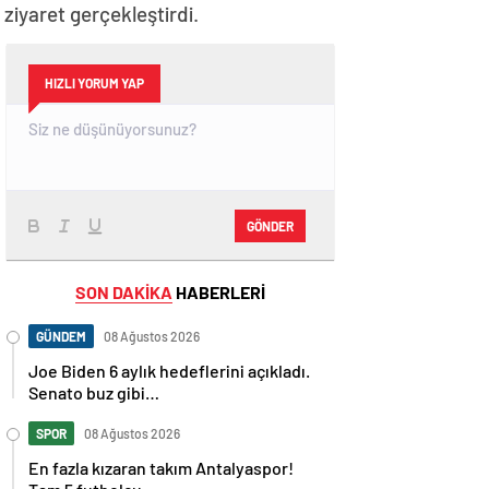
iyaret gerçekleştirdi.
HIZLI YORUM YAP
GÖNDER
SON DAKİKA
HABERLERİ
GÜNDEM
08 Ağustos 2026
Joe Biden 6 aylık hedeflerini açıkladı.
Senato buz gibi…
SPOR
08 Ağustos 2026
En fazla kızaran takım Antalyaspor!