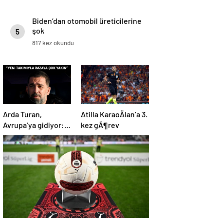
Biden’dan otomobil üreticilerine
şok
5
817 kez okundu
Arda Turan,
Atilla KaraoÄlan’a 3.
Avrupa’ya gidiyor:
kez gÃ¶rev
BÃ¼yÃ¼k
Ã¶lÃ§Ã¼de
anlaÅmaya
varÄ±ldÄ±