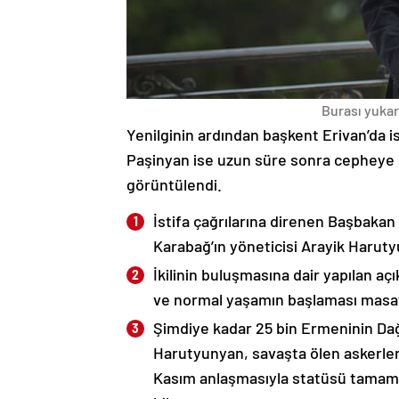
Burası yukarı
Yenilginin ardından başkent Erivan’da i
Paşinyan ise uzun süre sonra cepheye s
görüntülendi.
İstifa çağrılarına direnen Başbakan
Karabağ’ın yöneticisi Arayik Haruty
İkilinin buluşmasına dair yapılan a
ve normal yaşamın başlaması masaya
Şimdiye kadar 25 bin Ermeninin Dağ
Harutyunyan, savaşta ölen askerleri
Kasım anlaşmasıyla statüsü tamame