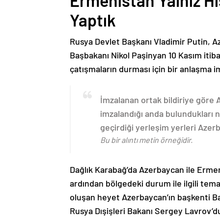
Ermenistan Yalnız H
Yaptık
Rusya Devlet Başkanı Vladimir Putin, 
Başbakanı Nikol Paşinyan 10 Kasım itib
çatışmaların durması için bir anlaşma i
İmzalanan ortak bildiriye göre
imzalandığı anda bulundukları n
geçirdiği yerleşim yerleri Aze
Bu bir alıntı metin örneğidir.
Dağlık Karabağ’da Azerbaycan ile Erme
ardından bölgedeki durum ile ilgili t
oluşan heyet Azerbaycan’ın başkenti B
Rusya Dışişleri Bakanı Sergey Lavrov’d