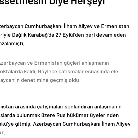
issetmesin Diye Herşeyi
Azerbaycan Cumhurbaşkanı İlham Aliyev ve Ermenistan
ariyle Dağlık Karabağ’da 27 Eylül’den beri devam eden
mzalamıştı.
 Azerbaycan ve Ermenistan güçleri anlaşmanın
oktalarda kaldı. Böylece çatışmalar esnasında ele
rbaycan’ın denetimine geçmiş oldu.
nistan arasında çatışmaları sonlandıran anlaşmanın
emaslarda bulunmak üzere Rus hükümet üyelerinden
akü’ye gitmiş, Azerbaycan Cumhurbaşkanı İlham Aliyev,
ur.