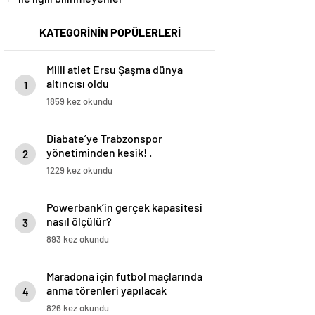
KATEGORİNİN POPÜLERLERİ
Milli atlet Ersu Şaşma dünya
altıncısı oldu
1
1859 kez okundu
Diabate’ye Trabzonspor
yönetiminden kesik! .
2
1229 kez okundu
Powerbank’in gerçek kapasitesi
nasıl ölçülür?
3
893 kez okundu
Maradona için futbol maçlarında
anma törenleri yapılacak
4
826 kez okundu