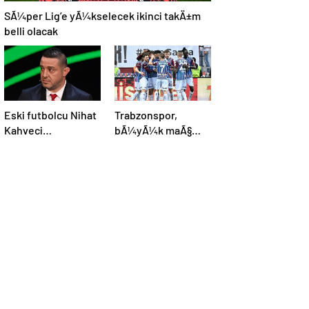
SÃ¼per Lig’e yÃ¼kselecek ikinci takÄ±m
belli olacak
Eski futbolcu Nihat
Trabzonspor,
Kahveci
bÃ¼yÃ¼k maÃ§
Ã§ocuklarÄ±na 500
hasretini
metreden fazla
Galatasaray ile
yaklaÅamayacak
bitirmek istiyor