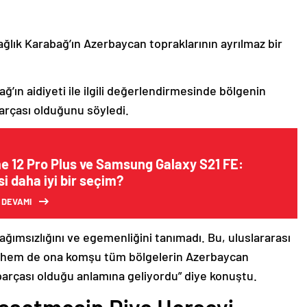
ağlık Karabağ’ın Azerbaycan topraklarının ayrılmaz bir
ğ’ın aidiyeti ile ilgili değerlendirmesinde bölgenin
arçası olduğunu söyledi.
e 12 Pro Plus ve Samsung Galaxy S21 FE:
i daha iyi bir seçim?
 DEVAMI
bağımsızlığını ve egemenliğini tanımadı. Bu, uluslararası
n hem de ona komşu tüm bölgelerin Azerbaycan
parçası olduğu anlamına geliyordu” diye konuştu.