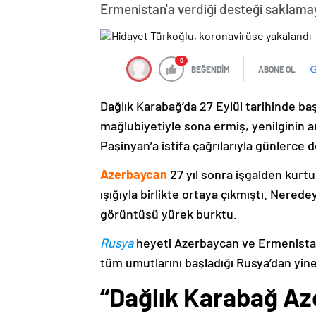
Ermenistan'a verdiği desteği saklama
0
BEĞENDİM
ABONE OL
Dağlık Karabağ’da 27 Eylül tarihinde ba
mağlubiyetiyle sona ermiş, yenilginin 
Paşinyan’a istifa çağrılarıyla günlerce 
Azerbaycan
27 yıl sonra işgalden kurtu
ışığıyla birlikte ortaya çıkmıştı. Nere
görüntüsü yürek burktu.
Rusya
heyeti Azerbaycan ve Ermenistan
tüm umutlarını başladığı Rusya’dan yine
“Dağlık Karabağ Az