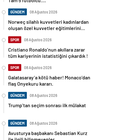
Tam 5 futbolcu….
GÜNDEM
08 Ağustos 2026
Norweç silahlı kuvvetleri kadınlardan
oluşan özel kuvvetler eğitimlerini
başlattı.
SPOR
08 Ağustos 2026
Cristiano Ronaldo’nun akıllara zarar
tüm kariyerinin istatistiğini çıkardık !
SPOR
08 Ağustos 2026
Galatasaray’a kötü haber! Monaco’dan
flaş Onyekuru kararı.
GÜNDEM
08 Ağustos 2026
Trump’tan seçim sonrası ilk mülakat
GÜNDEM
08 Ağustos 2026
Avusturya başbakanı Sebastian Kurz
ile ilgili bilinmeyenler