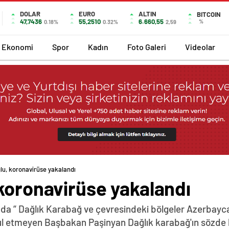
DOLAR
EURO
ALTIN
BITCOIN
47,7436
55,2510
6.660,55
%
0.18%
0.32%
2,59
Ekonomi
Spor
Kadın
Foto Galeri
Videolar
lu, koronavirüse yakalandı
koronavirüse yakalandı
da “ Dağlık Karabağ ve çevresindeki bölgeler Azerbayca
abul etmeyen Başbakan Paşinyan Dağlık karabağ'ın sözde 