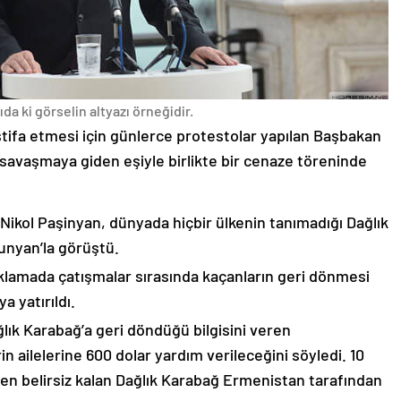
da ki görselin altyazı örneğidir.
stifa etmesi için günlerce protestolar yapılan Başbakan
avaşmaya giden eşiyle birlikte bir cenaze töreninde
 Nikol Paşinyan, dünyada hiçbir ülkenin tanımadığı Dağlık
unyan’la görüştü.
çıklamada çatışmalar sırasında kaçanların geri dönmesi
 yatırıldı.
lık Karabağ’a geri döndüğü bilgisini veren
n ailelerine 600 dolar yardım verileceğini söyledi. 10
n belirsiz kalan Dağlık Karabağ Ermenistan tarafından