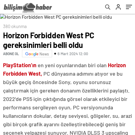
380 okunma
Horizon Forbidden West PC
gereksinimleri belli oldu
6 Mart 2024 12:00
ABONE OL
News
PlayStation’ın
en yeni oyunlarından biri olan
Horizon
Forbidden West,
PC dünyasına adımını atıyor ve bu
büyük geçiş öncesinde Sony, oyunu sorunsuz
çalıştırmak için gereken donanım özelliklerini paylaştı.
2022’de PS5 için çıktığında görsel olarak etkileyici bir
performans sergileyen oyun, PC versiyonunda
kullanıcıların dokular, detay seviyesi, gölgeler, su, arazi
gibi birçok grafik ayarını özelleştirebileceği geniş bir
seçenek yelpazesi sunuyor. NVIDIA DLSS 3 upscaling