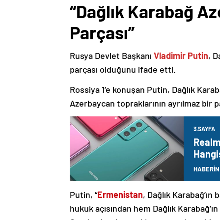
“Dağlık Karabağ Az
Parçası”
Rusya Devlet Başkanı
Vladimir Putin
, D
parçası olduğunu ifade etti.
Rossiya 1’e konuşan Putin, Dağlık Karaba
Azerbaycan topraklarının ayrılmaz bir p
3.SAYFA
Realm
Hangis
HABERİN
Putin, “
Ermenistan
, Dağlık Karabağ’ın 
hukuk açısından hem Dağlık Karabağ’ı