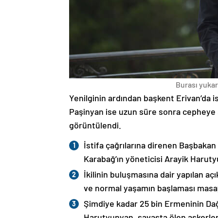
Burası yukarı
Yenilginin ardından başkent Erivan’da i
Paşinyan ise uzun süre sonra cepheye s
görüntülendi.
İstifa çağrılarına direnen Başbakan
Karabağ’ın yöneticisi Arayik Haruty
İkilinin buluşmasına dair yapılan a
ve normal yaşamın başlaması masaya
Şimdiye kadar 25 bin Ermeninin Dağ
Harutyunyan, savaşta ölen askerleri