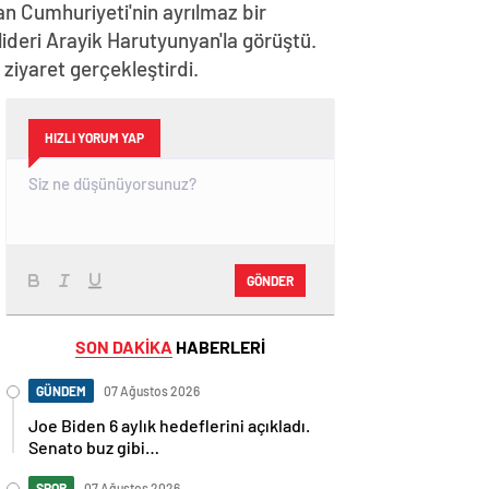
n Cumhuriyeti'nin ayrılmaz bir
lideri Arayik Harutyunyan'la görüştü.
iyaret gerçekleştirdi.
HIZLI YORUM YAP
GÖNDER
SON DAKİKA
HABERLERİ
GÜNDEM
07 Ağustos 2026
Joe Biden 6 aylık hedeflerini açıkladı.
Senato buz gibi…
SPOR
07 Ağustos 2026