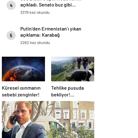
açıkladı. Senato buz gibi…
4
3379 kez okundu
Putin’den Ermenistan’ı yıkan
açıklama: Karabağ
5
Azerbaycan’ın ayrılmaz bir
2262 kez okundu
parçasıdır!
Küresel ısınmanın
Tehlike pusuda
sebebi zenginler!
bekliyor!
Almanya’da
distemper virüsü
yayılıyor: Çoğu
kurtarılamayacak!