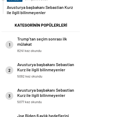
Avusturya başbakanı Sebastian Kurz
ile ilgili bilinmeyenler
KATEGORİNİN POPÜLERLERİ
Trump’tan seçim sonrası ilk
mülakat
1
8241 kez okundu
Avusturya başbakanı Sebastian
Kurz ile ilgili bilinmeyenler
2
5092 kez okundu
Avusturya başbakanı Sebastian
Kurz ile ilgili bilinmeyenler
3
5077 kez okundu
Joe Biden 6 aylık hedeflerini