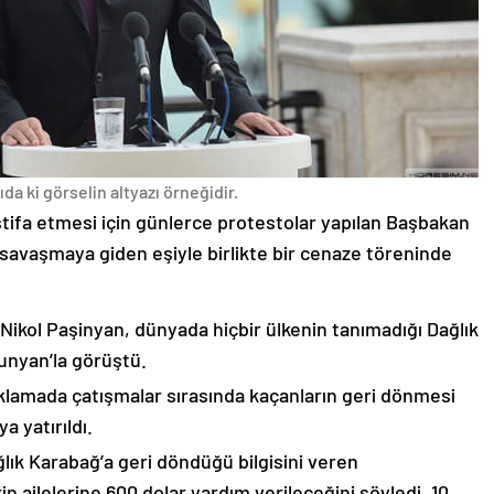
da ki görselin altyazı örneğidir.
stifa etmesi için günlerce protestolar yapılan Başbakan
avaşmaya giden eşiyle birlikte bir cenaze töreninde
 Nikol Paşinyan, dünyada hiçbir ülkenin tanımadığı Dağlık
unyan’la görüştü.
çıklamada çatışmalar sırasında kaçanların geri dönmesi
 yatırıldı.
lık Karabağ’a geri döndüğü bilgisini veren
n ailelerine 600 dolar yardım verileceğini söyledi. 10