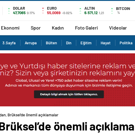
DOLAR
EURO
ALTIN
BITCOIN
47,7065
55,0069
6.571,12
%
0.17%
-0.02%
1,21
Ekonomi
Spor
Kadın
Foto Galeri
Videolar
3.Sayfa
Avrupa
Bülten
Din
Eğitim
Hayat
Politika
’dan, Brüksel’de önemli açıklamalar
 Brüksel’de önemli açıklama