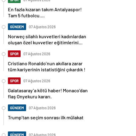
En fazla kızaran takım Antalyaspor!
Tam 5 futbolcu….
GÜNDEM
07 Ağustos 2026
Norweç silahlı kuvvetleri kadınlardan
oluşan özel kuvvetler eğitimlerini
başlattı.
SPOR
07 Ağustos 2026
Cristiano Ronaldo’nun akıllara zarar
tüm kariyerinin istatistiğini çıkardık !
SPOR
07 Ağustos 2026
Galatasaray’a kötü haber! Monaco’dan
flaş Onyekuru kararı.
GÜNDEM
07 Ağustos 2026
Trump’tan seçim sonrası ilk mülakat
GÜNDEM
07 Ağustos 2026