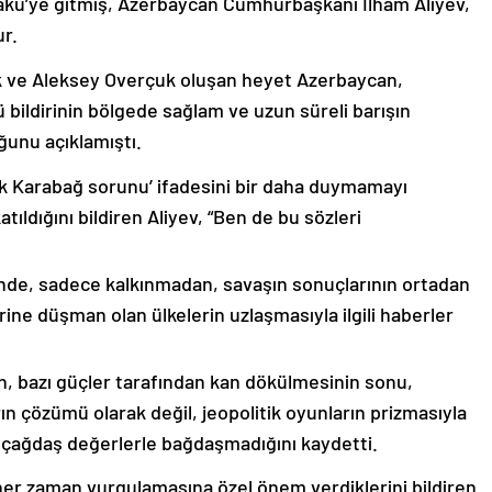
akü’ye gitmiş, Azerbaycan Cumhurbaşkanı İlham Aliyev,
ur.
k ve Aleksey Overçuk oluşan heyet Azerbaycan,
 bildirinin bölgede sağlam ve uzun süreli barışın
ğunu açıklamıştı.
lık Karabağ sorunu’ ifadesini bir daha duymamayı
ıldığını bildiren Aliyev, “Ben de bu sözleri
nde, sadece kalkınmadan, savaşın sonuçlarının ortadan
rine düşman olan ülkelerin uzlaşmasıyla ilgili haberler
nin, bazı güçler tarafından kan dökülmesinin sonu,
ın çözümü olarak değil, jeopolitik oyunların prizmasıyla
 çağdaş değerlerle bağdaşmadığını kaydetti.
er zaman vurgulamasına özel önem verdiklerini bildiren