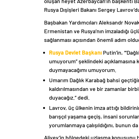
oluşan heyet Azerbaycan’ın başkenti B
Rusya Dışişleri Bakanı Sergey Lavrov’d
Başbakan Yardımcıları Aleksandr Nova
Ermenistan ve Rusya’nın imzaladığı üçlü
sağlanması açısından önemli adım oldu
Rusya Devlet Başkanı
Putin’in, “‘Dağ
umuyorum” şeklindeki açıklamasına kat
duymayacağımı umuyorum.
Umarım Dağlık Karabağ bahsi geçtiği
kaldırılmasından ve bir zamanlar birbi
duyacağız.” dedi.
Lavrov, üç ülkenin imza attığı bildiri
barışçıl yaşama geçiş, insani sorunlar
yorumlanmaya çalışıldığını, bunun da
Aliyev’in bölgedeki uzlaşma konusunu h