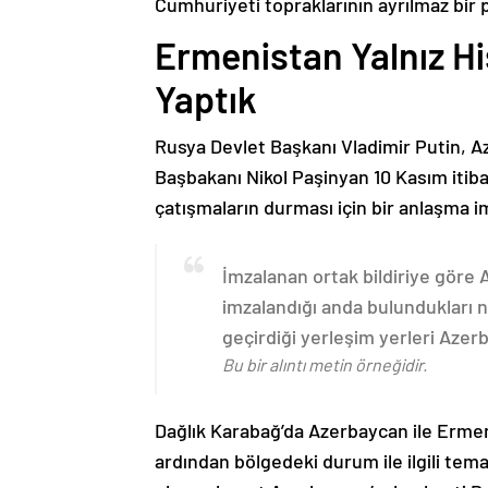
Cumhuriyeti topraklarının ayrılmaz bir 
Ermenistan Yalnız H
Yaptık
Rusya Devlet Başkanı Vladimir Putin, 
Başbakanı Nikol Paşinyan 10 Kasım itib
çatışmaların durması için bir anlaşma i
İmzalanan ortak bildiriye göre
imzalandığı anda bulundukları n
geçirdiği yerleşim yerleri Aze
Bu bir alıntı metin örneğidir.
Dağlık Karabağ’da Azerbaycan ile Erme
ardından bölgedeki durum ile ilgili t