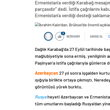
Ermenistan'a verdiği Karabağ mesajın
parçasıdır” dedi. İstifa çağrılarını k
Ermenistan'a verdiği desteği saklama
0
BEĞENDİM
ABONE OL
Dağlık Karabağ’da 27 Eylül tarihinde ba
mağlubiyetiyle sona ermiş, yenilginin 
Paşinyan’a istifa çağrılarıyla günlerce 
Azerbaycan
27 yıl sonra işgalden kurtu
ışığıyla birlikte ortaya çıkmıştı. Nere
görüntüsü yürek burktu.
Rusya
heyeti Azerbaycan ve Ermenistan
tüm umutlarını başladığı Rusya’dan yine