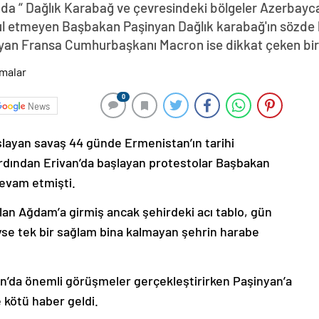
da “ Dağlık Karabağ ve çevresindeki bölgeler Azerbayca
abul etmeyen Başbakan Paşinyan Dağlık karabağ'ın sözde 
yan Fransa Cumhurbaşkanı Macron ise dikkat çeken bir z
0
News
şlayan savaş 44 günde Ermenistan’ın tarihi
ardından Erivan’da başlayan protestolar Başbakan
devam etmişti.
lan Ağdam’a girmiş ancak şehirdeki acı tablo, gün
deyse tek bir sağlam bina kalmayan şehrin harabe
’da önemli görüşmeler gerçekleştirirken Paşinyan’a
 kötü haber geldi.