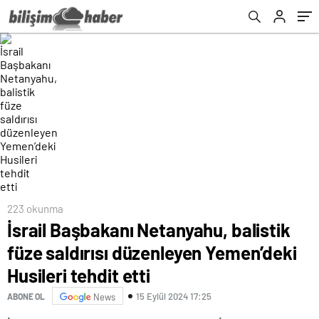
tehdit etti
223 okunma
İsrail Başbakanı Netanyahu, balistik
füze saldırısı düzenleyen Yemen’deki
Husileri tehdit etti
15 Eylül 2024 17:25
ABONE OL
News