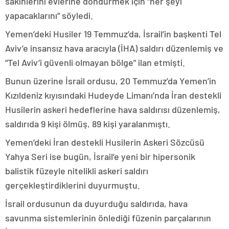
sakinlerini evlerine döndürmek için “her şeyi
yapacaklarını” söyledi.
Yemen’deki Husiler 19 Temmuz’da, İsrail’in başkenti Tel
Aviv’e insansız hava aracıyla (İHA) saldırı düzenlemiş ve
“Tel Aviv’i güvenli olmayan bölge” ilan etmişti.
Bunun üzerine İsrail ordusu, 20 Temmuz’da Yemen’in
Kızıldeniz kıyısındaki Hudeyde Limanı’nda İran destekli
Husilerin askeri hedeflerine hava saldırısı düzenlemiş,
saldırıda 9 kişi ölmüş, 89 kişi yaralanmıştı.
Yemen’deki İran destekli Husilerin Askeri Sözcüsü
Yahya Seri ise bugün, İsrail’e yeni bir hipersonik
balistik füzeyle nitelikli askeri saldırı
gerçekleştirdiklerini duyurmuştu.
İsrail ordusunun da duyurduğu saldırıda, hava
savunma sistemlerinin önlediği füzenin parçalarının