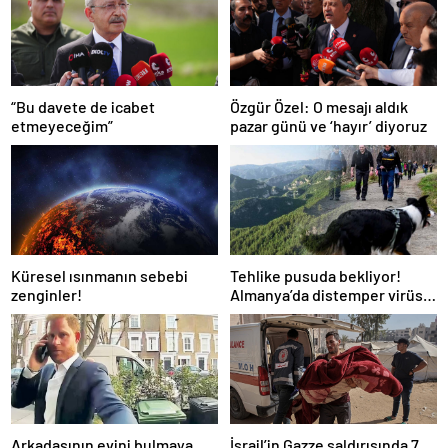
“Bu davete de icabet
Özgür Özel: O mesajı aldık
etmeyeceğim”
pazar günü ve ‘hayır’ diyoruz
Küresel ısınmanın sebebi
Tehlike pusuda bekliyor!
zenginler!
Almanya’da distemper virüsü
yayılıyor: Çoğu
kurtarılamayacak!
Arkadaşının evini bulmaya
İsrail’in Gazze saldırısında 7