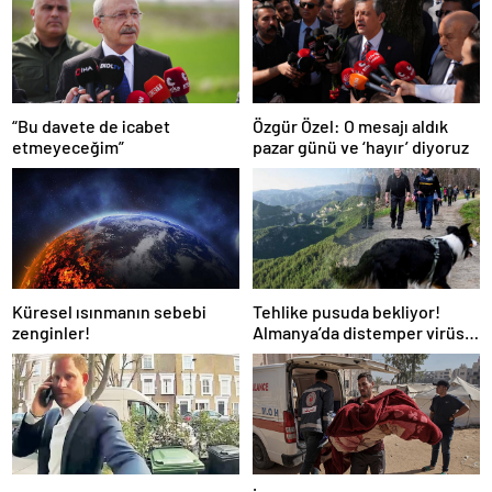
“Bu davete de icabet
Özgür Özel: O mesajı aldık
etmeyeceğim”
pazar günü ve ‘hayır’ diyoruz
Küresel ısınmanın sebebi
Tehlike pusuda bekliyor!
zenginler!
Almanya’da distemper virüsü
yayılıyor: Çoğu
kurtarılamayacak!