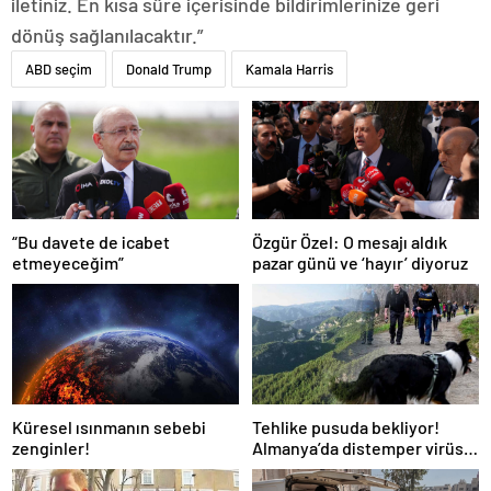
iletiniz. En kısa süre içerisinde bildirimlerinize geri
dönüş sağlanılacaktır.”
ABD seçim
Donald Trump
Kamala Harris
“Bu davete de icabet
Özgür Özel: O mesajı aldık
etmeyeceğim”
pazar günü ve ‘hayır’ diyoruz
Küresel ısınmanın sebebi
Tehlike pusuda bekliyor!
zenginler!
Almanya’da distemper virüsü
yayılıyor: Çoğu
kurtarılamayacak!