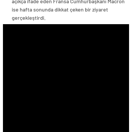
açıkça ifade eden Fransa Cumhurbaşkanı Macron
ise hafta sonunda dikkat çeken bir ziyaret
gerçekleştirdi.