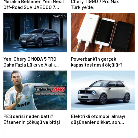
Merakla Beklenen Yeni Nesil
Chery TIGGO 7 Pro Max
Off-Road SUV JAECOO 7
Türkiye’de!
Türkiye’de Satışa Sunuluyor!
Yeni Chery OMODA 5 PRO
Powerbank’in gerçek
Daha Fazla Lüks ve Akıllı
kapasitesi nasıl ölçülür?
Teknoloji ile Geldi!
PES serisi neden battı?
Elektrikli otomobil almayı
Efsanenin çöküşü ve bitişi
düşünenler dikkat, son
pişmanlık fayda etmez