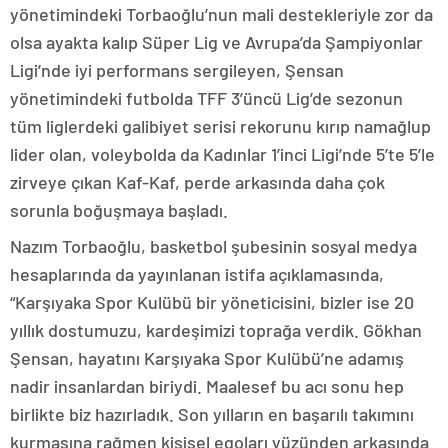
yönetimindeki Torbaoğlu’nun mali destekleriyle zor da
olsa ayakta kalıp Süper Lig ve Avrupa’da Şampiyonlar
Ligi’nde iyi performans sergileyen, Şensan
yönetimindeki futbolda TFF 3’üncü Lig’de sezonun
tüm liglerdeki galibiyet serisi rekorunu kırıp namağlup
lider olan, voleybolda da Kadınlar 1’inci Ligi’nde 5’te 5’le
zirveye çıkan Kaf-Kaf, perde arkasında daha çok
sorunla boğuşmaya başladı.
Nazım Torbaoğlu, basketbol şubesinin sosyal medya
hesaplarında da yayınlanan istifa açıklamasında,
“Karşıyaka Spor Kulübü bir yöneticisini, bizler ise 20
yıllık dostumuzu, kardeşimizi toprağa verdik. Gökhan
Şensan, hayatını Karşıyaka Spor Kulübü’ne adamış
nadir insanlardan biriydi. Maalesef bu acı sonu hep
birlikte biz hazırladık. Son yılların en başarılı takımını
kurmasına rağmen kişisel egoları yüzünden arkasında