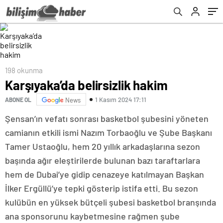
198 okunma
Karşıyaka’da belirsizlik hakim
1 Kasım 2024 17:11
ABONE OL
News
Şensan’ın vefatı sonrası basketbol şubesini yöneten
camianın etkili ismi Nazım Torbaoğlu ve Şube Başkanı
Tamer Ustaoğlu, hem 20 yıllık arkadaşlarına sezon
başında ağır eleştirilerde bulunan bazı taraftarlara
hem de Dubai’ye gidip cenazeye katılmayan Başkan
İlker Ergüllü’ye tepki gösterip istifa etti. Bu sezon
kulübün en yüksek bütçeli şubesi basketbol branşında
ana sponsorunu kaybetmesine rağmen şube