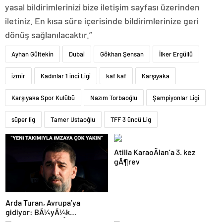
yasal bildirimlerinizi bize iletişim sayfası üzerinden
iletiniz. En kısa süre içerisinde bildirimlerinize geri
dönüş sağlanılacaktır.”
Ayhan Gültekin
Dubai
Gökhan Şensan
İlker Ergüllü
izmir
Kadınlar 1 inci Ligi
kaf kaf
Karşıyaka
Karşıyaka Spor Kulübü
Nazım Torbaoğlu
Şampiyonlar Ligi
süper lig
Tamer Ustaoğlu
TFF 3 üncü Lig
Atilla KaraoÄlan’a 3. kez
gÃ¶rev
Arda Turan, Avrupa’ya
gidiyor: BÃ¼yÃ¼k
Ã¶lÃ§Ã¼de anlaÅmaya