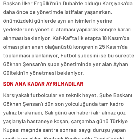
Başkan İlker Ergüllü’nün Dubai’de olduğu Karşıyaka’da
daha önce de yönetimde istifalar yaşanırken,
önümüzdeki günlerde ayrılan isimlerin yerine
yedeklerden yönetici ataması yapılarak kongre kararı
alınması bekleniyor. Kaf-Kaf’ta ilk etapta 18 Kasım’da
olması planlanan olağanüstü kongrenin 25 Kasım’da
toplanması planlanıyor. Futbol şubesini ise bu süreçte
Gökhan Şensan’ın şube yönetiminde yer alan Ayhan
Gültekin’in yönetmesi bekleniyor.
SON ANA KADAR AYRILMADILAR
Karşıyakalı futbolcular ve teknik heyet, Şube Başkanı
Gökhan Şensan’ı dün son yolculuğunda tam kadro
yalnız bırakmadı. Salı günü acı haberi alır almaz göz
yaşlarıyla hastaneye koşan, çarşamba günü Türkiye
Kupası maçında santra sonrası saygı duruşu yapan
yeşil-kırmızılılar, Bostanlı Beşikçioğlu Camisi’ndeki