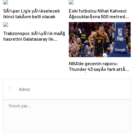
varÄ±ldÄ±
SÃ¼per Lig’e yÃ¼kselecek
Eski futbolcu Nihat Kahveci
ikinci takÄ±m belli olacak
Ã§ocuklarÄ±na 500 metreden
fazla yaklaÅamayacak
Trabzonspor, bÃ¼yÃ¼k maÃ§
hasretini Galatasaray ile
bitirmek istiyor
NBA’de gecenin raporu:
Thunder 43 sayÄ± fark attÄ±,
seriyi eÅitledi