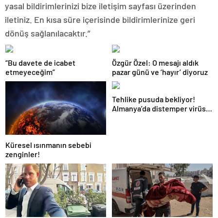
yasal bildirimlerinizi bize iletişim sayfası üzerinden
iletiniz. En kısa süre içerisinde bildirimlerinize geri
dönüş sağlanılacaktır.”
“Bu davete de icabet
Özgür Özel: O mesajı aldık
etmeyeceğim”
pazar günü ve ‘hayır’ diyoruz
Tehlike pusuda bekliyor!
Almanya’da distemper virüsü
yayılıyor: Çoğu
kurtarılamayacak!
Küresel ısınmanın sebebi
zenginler!