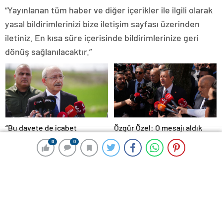
“Yayınlanan tüm haber ve diğer içerikler ile ilgili olarak
yasal bildirimlerinizi bize iletişim sayfası üzerinden
iletiniz. En kısa süre içerisinde bildirimlerinize geri
dönüş sağlanılacaktır.”
“Bu davete de icabet
Özgür Özel: O mesajı aldık
etmeyeceğim”
pazar günü ve ‘hayır’ diyoruz
0
0
0
0
0
0
Küresel ısınmanın sebebi
Tehlike pusuda bekliyor!
zenginler!
Almanya’da distemper virüsü