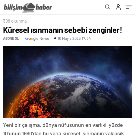
kurtarılamayacak!
308 okunma
Küresel ısınmanın sebebi zenginler!
10 Mayıs 2025 17:34
ABONE OL
News
Yeni bir çalışma, dünya nüfusunun en varlıklı yüzde
10’unun 1990’dan bu yana küresel ısınmanın yaklaşık