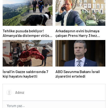
Tehlike pusuda bekliyor!
Arkadaşının evini bulmaya
Almanya’da distemper virüsü
çalışan Prens Harry 3 kez
yayılıyor: Çoğu
yanlış kapıyı çaldı
kurtarılamayacak!
İsrail’in Gazze saldırısında 7
ABD Savunma Bakanı İsrail
kişi hayatını kaybetti
ziyaretini erteledi