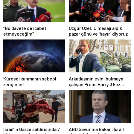
“Bu davete de icabet
Özgür Özel: O mesajı aldık
etmeyeceğim”
pazar günü ve ‘hayır’ diyoruz
Küresel ısınmanın sebebi
Arkadaşının evini bulmaya
zenginler!
çalışan Prens Harry 3 kez
yanlış kapıyı çaldı
İsrail’in Gazze saldırısında 7
ABD Savunma Bakanı İsrail