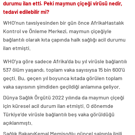
durumu ilan etti. Peki maymun çiçeği virüsü nedir,
tedavi edilebilir mi?
WHO’nun tavsiyesinden bir gün önce AfrikaHastalık
Kontrol ve Önleme Merkezi, maymun çiçeğiyle
bağlantılı olarak kıta çapında halk sağlığı acil durumu
ilan etmişti.
WHO’ya göre sadece Afrika’da bu yıl virüsle bağlantılı
537 ölüm yaşandı, toplam vaka sayısıysa 15 bin 600’ü
geçti. Bu, geçen yıl boyunca kıtada görülen toplam
vaka sayısının şimdiden geçildiği anlamına geliyor.
Dünya Sağlık Örgütü 2022 yılında da maymun çiçeği
için küresel acil durum ilan etmişti. O dönemde
Türkiye’de virüsle bağlantılı beş vaka görüldüğü
açıklanmıştı.
Sağlık BakanıKemal Memişoğlu güncel salgınla ilgili