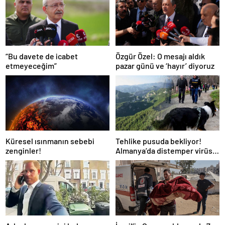
“Bu davete de icabet
Özgür Özel: O mesajı aldık
etmeyeceğim”
pazar günü ve ‘hayır’ diyoruz
Küresel ısınmanın sebebi
Tehlike pusuda bekliyor!
zenginler!
Almanya’da distemper virüsü
yayılıyor: Çoğu
kurtarılamayacak!