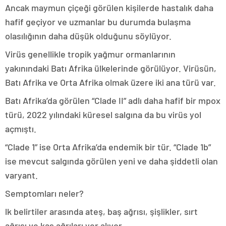
Ancak maymun çiçeği görülen kişilerde hastalık daha
hafif geçiyor ve uzmanlar bu durumda bulaşma
olasılığının daha düşük olduğunu söylüyor.
Virüs genellikle tropik yağmur ormanlarının
yakınındaki Batı Afrika ülkelerinde görülüyor. Virüsün,
Batı Afrika ve Orta Afrika olmak üzere iki ana türü var.
Batı Afrika’da görülen “Clade II” adlı daha hafif bir mpox
türü, 2022 yılındaki küresel salgına da bu virüs yol
açmıştı.
“Clade 1” ise Orta Afrika’da endemik bir tür. “Clade 1b”
ise mevcut salgında görülen yeni ve daha şiddetli olan
varyant.
Semptomları neler?
lk belirtiler arasında ateş, baş ağrısı, şişlikler, sırt
ağrısı ve kas ağrıları yer alıyor.