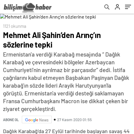
1121 okunma
Mehmet Ali Şahin’den Arınç’ın
sözlerine tepki
Ermenistan'a verdiği Karabağ mesajında “ Dağlık
Karabağ ve çevresindeki bölgeler Azerbaycan
Cumhuriyeti'nin ayrılmaz bir parçasıdır” dedi. İstifa
çağrılarını kabul etmeyen Başbakan Paşinyan Dağlık
karabağ'ın sözde lideri Arayik Harutyunyan'la
görüştü. Ermenistan'a verdiği desteği saklamayan
Fransa Cumhurbaşkanı Macron ise dikkat çeken bir
ziyaret gerçekleştirdi.
27 Kasım 2020 01:55
ABONE OL
News
Dağlık Karabağ’da 27 Eylül tarihinde başlayan savaş 44