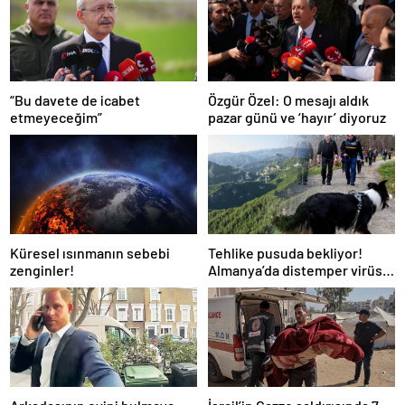
“Bu davete de icabet
Özgür Özel: O mesajı aldık
etmeyeceğim”
pazar günü ve ‘hayır’ diyoruz
Küresel ısınmanın sebebi
Tehlike pusuda bekliyor!
zenginler!
Almanya’da distemper virüsü
yayılıyor: Çoğu
kurtarılamayacak!