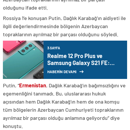
olduğunu ifade etti.
Rossiya 1’e konuşan Putin, Dağlık Karabağ’ın aidiyeti ile
ilgili değerlendirmesinde bölgenin Azerbaycan
topraklarının ayrılmaz bir parçası olduğunu söyledi.
3.SAYFA
Realme 12 Pro Plus ve
Samsung Galaxy S21 FE:
Hangisi daha iyi bir seçim?
HABERİN DEVAMI
Putin, “
Ermenistan
, Dağlık Karabağ’ın bağımsızlığını ve
egemenliğini tanımadı. Bu, uluslararası hukuk
açısından hem Dağlık Karabağ’ın hem de ona komşu
tüm bölgelerin Azerbaycan Cumhuriyeti topraklarının
ayrılmaz bir parçası olduğu anlamına geliyordu” diye
konuştu.