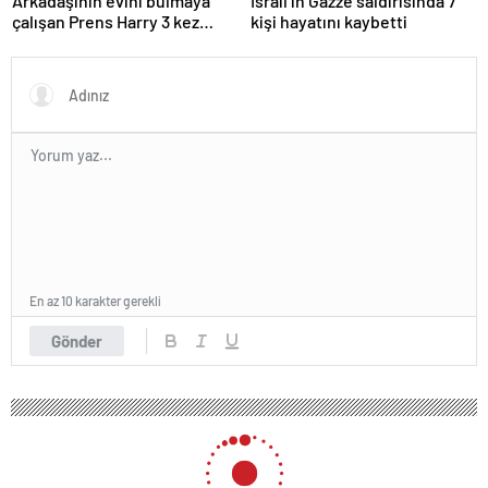
Arkadaşının evini bulmaya
İsrail’in Gazze saldırısında 7
çalışan Prens Harry 3 kez
kişi hayatını kaybetti
yanlış kapıyı çaldı
En az 10 karakter gerekli
Gönder