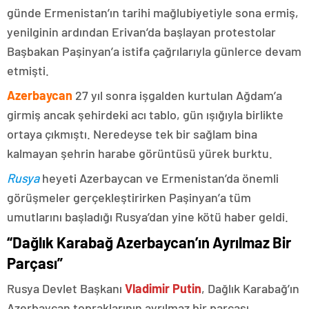
günde Ermenistan’ın tarihi mağlubiyetiyle sona ermiş,
yenilginin ardından Erivan’da başlayan protestolar
Başbakan Paşinyan’a istifa çağrılarıyla günlerce devam
etmişti.
Azerbaycan
27 yıl sonra işgalden kurtulan Ağdam’a
girmiş ancak şehirdeki acı tablo, gün ışığıyla birlikte
ortaya çıkmıştı. Neredeyse tek bir sağlam bina
kalmayan şehrin harabe görüntüsü yürek burktu.
Rusya
heyeti Azerbaycan ve Ermenistan’da önemli
görüşmeler gerçekleştirirken Paşinyan’a tüm
umutlarını başladığı Rusya’dan yine kötü haber geldi.
“Dağlık Karabağ Azerbaycan’ın Ayrılmaz Bir
Parçası”
Rusya Devlet Başkanı
Vladimir Putin
, Dağlık Karabağ’ın
Azerbaycan topraklarının ayrılmaz bir parçası