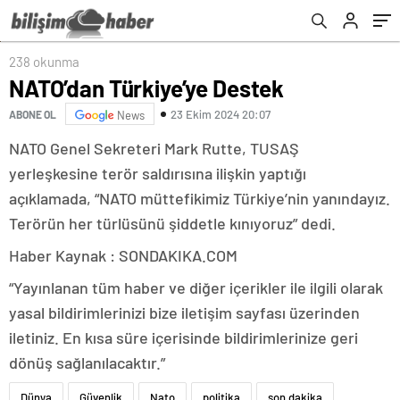
238 okunma
NATO’dan Türkiye’ye Destek
23 Ekim 2024 20:07
ABONE OL
News
NATO Genel Sekreteri Mark Rutte, TUSAŞ
yerleşkesine terör saldırısına ilişkin yaptığı
açıklamada, “NATO müttefikimiz Türkiye’nin yanındayız.
Terörün her türlüsünü şiddetle kınıyoruz” dedi.
Haber Kaynak : SONDAKIKA.COM
“Yayınlanan tüm haber ve diğer içerikler ile ilgili olarak
yasal bildirimlerinizi bize iletişim sayfası üzerinden
iletiniz. En kısa süre içerisinde bildirimlerinize geri
dönüş sağlanılacaktır.”
Dünya
Güvenlik
Nato
politika
son dakika