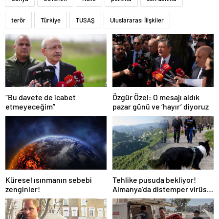
terör
Türkiye
TUSAŞ
Uluslararası İlişkiler
“Bu davete de icabet
Özgür Özel: O mesajı aldık
etmeyeceğim”
pazar günü ve ‘hayır’ diyoruz
Küresel ısınmanın sebebi
Tehlike pusuda bekliyor!
zenginler!
Almanya’da distemper virüsü
yayılıyor: Çoğu
kurtarılamayacak!