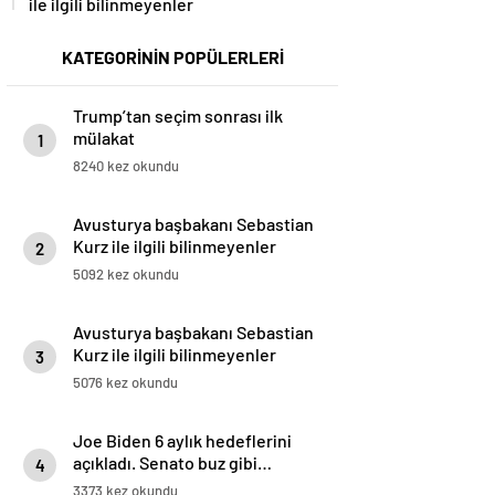
ile ilgili bilinmeyenler
KATEGORİNİN POPÜLERLERİ
Trump’tan seçim sonrası ilk
mülakat
1
8240 kez okundu
Avusturya başbakanı Sebastian
Kurz ile ilgili bilinmeyenler
2
5092 kez okundu
Avusturya başbakanı Sebastian
Kurz ile ilgili bilinmeyenler
3
5076 kez okundu
Joe Biden 6 aylık hedeflerini
açıkladı. Senato buz gibi…
4
3373 kez okundu