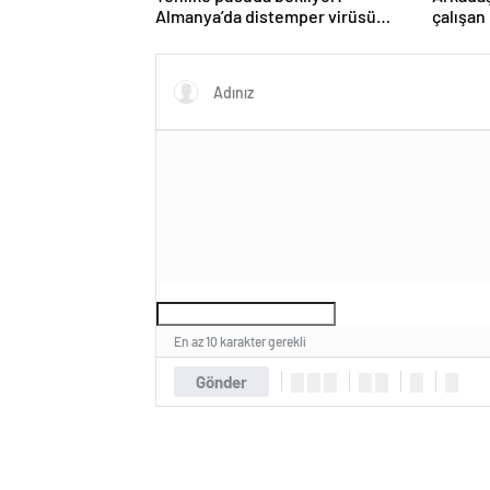
Almanya’da distemper virüsü
çalışan
yayılıyor: Çoğu kurtarılamayacak!
kapıyı ç
En az 10 karakter gerekli
Gönder