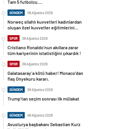
Tam 5 futbolcu….
GÜNDEM
06 Ağustos 2026
Norweç silahlı kuvvetleri kadınlardan
oluşan özel kuvvetler eğitimlerini
başlattı.
SPOR
06 Ağustos 2026
Cristiano Ronaldo’nun akıllara zarar
tüm kariyerinin istatistiğini çıkardık !
SPOR
06 Ağustos 2026
Galatasaray’a kötü haber! Monaco’dan
flaş Onyekuru kararı.
GÜNDEM
06 Ağustos 2026
Trump’tan seçim sonrası ilk mülakat
GÜNDEM
06 Ağustos 2026
Avusturya başbakanı Sebastian Kurz