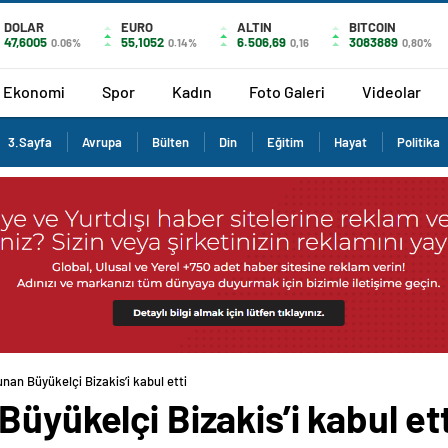
DOLAR
EURO
ALTIN
BITCOIN
47,6005
55,1052
6.506,69
3083889
0.06%
0.14%
0,16
0,80%
Ekonomi
Spor
Kadın
Foto Galeri
Videolar
3.Sayfa
Avrupa
Bülten
Din
Eğitim
Hayat
Politika
nan Büyükelçi Bizakis’i kabul etti
üyükelçi Bizakis’i kabul ett