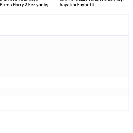
 Prens Harry 3 kez yanlış
hayatını kaybetti
aldı