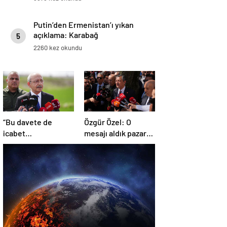
Putin’den Ermenistan’ı yıkan
açıklama: Karabağ
5
Azerbaycan’ın ayrılmaz bir
2260 kez okundu
parçasıdır!
“Bu davete de
Özgür Özel: O
icabet
mesajı aldık pazar
etmeyeceğim”
günü ve ‘hayır’
diyoruz