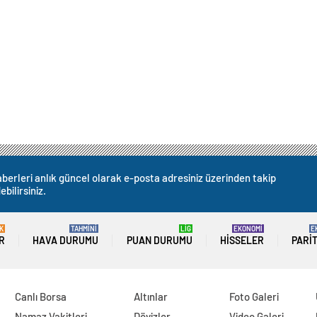
berleri anlık güncel olarak e-posta adresiniz üzerinden takip
ebilirsiniz.
K
TAHMİNİ
LİG
EKONOMİ
E
R
HAVA DURUMU
PUAN DURUMU
HISSELER
PARI
Canlı Borsa
Altınlar
Foto Galeri
Namaz Vakitleri
Dövizler
Video Galeri