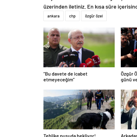
üzerinden iletiniz. En kısa süre içerisin
ankara
chp
özgür özel
“Bu davete de icabet
Özgür Ö
etmeyeceğim”
günü ve
Tehlike pusuda bekliyor!
Arkadaş