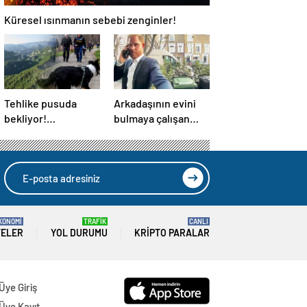
Küresel ısınmanın sebebi zenginler!
Tehlike pusuda
Arkadaşının evini
bekliyor!
bulmaya çalışan
Almanya’da
Prens Harry 3 kez
distemper virüsü
yanlış kapıyı çaldı
yayılıyor: Çoğu
kurtarılamayacak!
KONOMİ
TRAFİK
CANLI
TELER
YOL DURUMU
KRIPTO PARALAR
Üye Giriş
Üye Kayıt