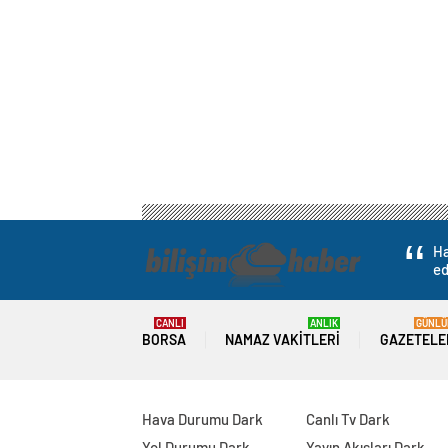
Ha
ed
CANLI
ANLIK
GÜNLÜ
BORSA
NAMAZ VAKITLERI
GAZETELE
Hava Durumu Dark
Canlı Tv Dark
Yol Durumu Dark
Yayın Akışları Dark