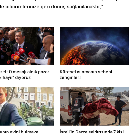
de bildirimlerinize geri dönüş sağlanılacaktır.”
zel: O mesajı aldık pazar
Küresel ısınmanın sebebi
 ‘hayır’ diyoruz
zenginler!
ının evini bulmaya
İsrail’in Gazze saldırısında 7 kişi