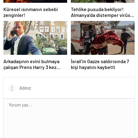
Küresel ısınmanın sebebi
Tehlike pusuda bekliyor!
zenginler!
Almanya’da distemper virüsü
yayılıyor: Çoğu
kurtarılamayacak!
Arkadaşının evini bulmaya
İsrail’in Gazze saldırısında 7
çalışan Prens Harry 3 kez
kişi hayatını kaybetti
yanlış kapıyı çaldı