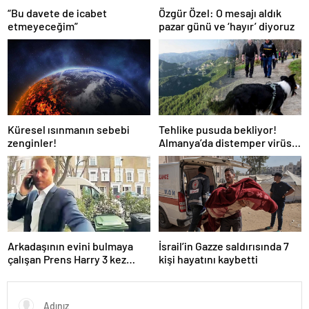
“Bu davete de icabet
Özgür Özel: O mesajı aldık
etmeyeceğim”
pazar günü ve ‘hayır’ diyoruz
Küresel ısınmanın sebebi
Tehlike pusuda bekliyor!
zenginler!
Almanya’da distemper virüsü
yayılıyor: Çoğu
kurtarılamayacak!
Arkadaşının evini bulmaya
İsrail’in Gazze saldırısında 7
çalışan Prens Harry 3 kez
kişi hayatını kaybetti
yanlış kapıyı çaldı