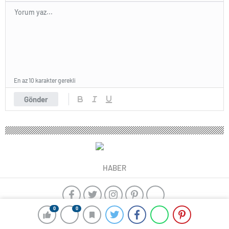
En az 10 karakter gerekli
Gönder
HABER
0
0
yangın algılama sistemleri
ajax alarm
Kayseri çıkışlı Karadeniz
Turu