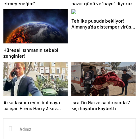
etmeyeceğim”
pazar günü ve ‘hayır’ diyoruz
Tehlike pusuda bekliyor!
Almanya’da distemper virüsü
yayılıyor: Çoğu
kurtarılamayacak!
Küresel ısınmanın sebebi
zenginler!
Arkadaşının evini bulmaya
İsrail’in Gazze saldırısında 7
çalışan Prens Harry 3 kez
kişi hayatını kaybetti
yanlış kapıyı çaldı