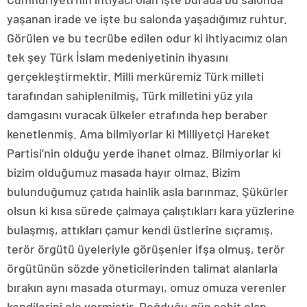
yaşanan irade ve işte bu salonda yaşadığımız ruhtur.
Görülen ve bu tecrübe edilen odur ki ihtiyacımız olan
tek şey Türk İslam medeniyetinin ihyasını
gerçekleştirmektir. Milli merküremiz Türk milleti
tarafından sahiplenilmiş, Türk milletini yüz yıla
damgasını vuracak ülkeler etrafında hep beraber
kenetlenmiş. Ama bilmiyorlar ki Milliyetçi Hareket
Partisi’nin olduğu yerde ihanet olmaz. Bilmiyorlar ki
bizim olduğumuz masada hayır olmaz. Bizim
bulunduğumuz çatıda hainlik asla barınmaz. Şükürler
olsun ki kısa sürede çalmaya çalıştıkları kara yüzlerine
bulaşmış, attıkları çamur kendi üstlerine sıçramış,
terör örgütü üyeleriyle görüşenler ifşa olmuş, terör
örgütünün sözde yöneticilerinden talimat alanlarla
bırakın aynı masada oturmayı, omuz omuza verenler
kendilerini ele vermiştir. Doğduğu gün şehit olan