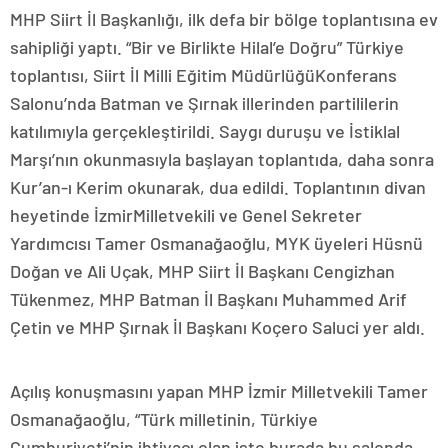
MHP Siirt İl Başkanlığı, ilk defa bir bölge toplantısına ev
sahipliği yaptı. “Bir ve Birlikte Hilal’e Doğru” Türkiye
toplantısı, Siirt İl Milli Eğitim MüdürlüğüKonferans
Salonu’nda Batman ve Şırnak illerinden partililerin
katılımıyla gerçekleştirildi. Saygı duruşu ve İstiklal
Marşı’nın okunmasıyla başlayan toplantıda, daha sonra
Kur’an-ı Kerim okunarak, dua edildi. Toplantının divan
heyetinde İzmirMilletvekili ve Genel Sekreter
Yardımcısı Tamer Osmanağaoğlu, MYK üyeleri Hüsnü
Doğan ve Ali Uçak, MHP Siirt İl Başkanı Cengizhan
Tükenmez, MHP Batman İl Başkanı Muhammed Arif
Çetin ve MHP Şırnak İl Başkanı Koçero Saluci yer aldı.
Açılış konuşmasını yapan MHP İzmir Milletvekili Tamer
Osmanağaoğlu, “Türk milletinin, Türkiye
Cumhuriyeti’nin ihtiyacı olan işte burada bu salonda