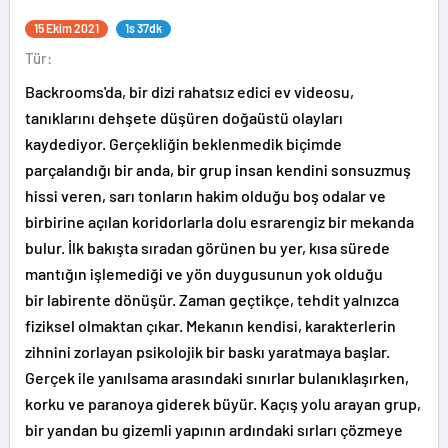
15 Ekim 2021
1s 37dk
Tür:
Backrooms'da, bir dizi rahatsız edici ev videosu,
tanıklarını dehşete düşüren doğaüstü olayları
kaydediyor. Gerçekliğin beklenmedik biçimde
parçalandığı bir anda, bir grup insan kendini sonsuzmuş
hissi veren, sarı tonların hakim olduğu boş odalar ve
birbirine açılan koridorlarla dolu esrarengiz bir mekanda
bulur. İlk bakışta sıradan görünen bu yer, kısa sürede
mantığın işlemediği ve yön duygusunun yok olduğu
bir labirente dönüşür. Zaman geçtikçe, tehdit yalnızca
fiziksel olmaktan çıkar. Mekanın kendisi, karakterlerin
zihnini zorlayan psikolojik bir baskı yaratmaya başlar.
Gerçek ile yanılsama arasındaki sınırlar bulanıklaşırken,
korku ve paranoya giderek büyür. Kaçış yolu arayan grup,
bir yandan bu gizemli yapının ardındaki sırları çözmeye