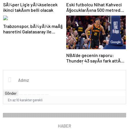
SÃ¼per Lig’e yÃ¼kselecek
Eski futbolcu Nihat Kahveci
ikinci takÄ±m belli olacak
Ã§ocuklarÄ±na 500 metreden
fazla yaklaÅamayacak
Trabzonspor, bÃ¼yÃ¼k maÃ§
hasretini Galatasaray ile
bitirmek istiyor
NBA’de gecenin raporu:
Thunder 43 sayÄ± fark attÄ±,
seriyi eÅitledi
Gönder
En az 10 karakter gerekli
HABER