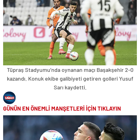
Tüpraş Stadyumu’nda oynanan maçı Başakşehir 2-0
kazandı. Konuk ekibe galibiyeti getiren golleri Yusuf
Sarı kaydetti.
GÜNÜN EN ÖNEMLİ MANŞETLERİ İÇİN TIKLAYIN