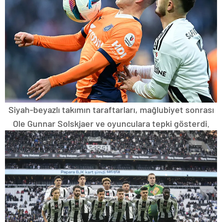
Siyah-beyazlı takımın taraftarları, mağlubiyet sonrası
Ole Gunnar Solskjaer ve oyunculara tepki gösterdi.