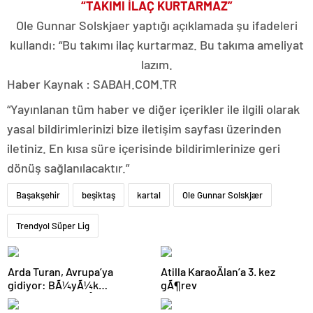
“TAKIMI İLAÇ KURTARMAZ”
Ole Gunnar Solskjaer yaptığı açıklamada şu ifadeleri
kullandı: “Bu takımı ilaç kurtarmaz. Bu takıma ameliyat
lazım.
Haber Kaynak : SABAH.COM.TR
“Yayınlanan tüm haber ve diğer içerikler ile ilgili olarak
yasal bildirimlerinizi bize iletişim sayfası üzerinden
iletiniz. En kısa süre içerisinde bildirimlerinize geri
dönüş sağlanılacaktır.”
Başakşehir
beşiktaş
kartal
Ole Gunnar Solskjær
Trendyol Süper Lig
Arda Turan, Avrupa’ya
Atilla KaraoÄlan’a 3. kez
gidiyor: BÃ¼yÃ¼k
gÃ¶rev
Ã¶lÃ§Ã¼de anlaÅmaya
varÄ±ldÄ±