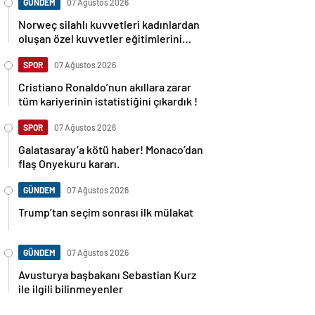
GÜNDEM
07 Ağustos 2026
Norweç silahlı kuvvetleri kadınlardan
oluşan özel kuvvetler eğitimlerini
başlattı.
SPOR
07 Ağustos 2026
Cristiano Ronaldo’nun akıllara zarar
tüm kariyerinin istatistiğini çıkardık !
SPOR
07 Ağustos 2026
Galatasaray’a kötü haber! Monaco’dan
flaş Onyekuru kararı.
GÜNDEM
07 Ağustos 2026
Trump’tan seçim sonrası ilk mülakat
GÜNDEM
07 Ağustos 2026
Avusturya başbakanı Sebastian Kurz
ile ilgili bilinmeyenler