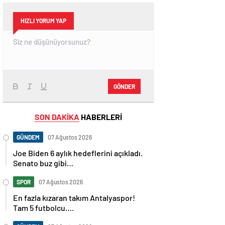
HIZLI YORUM YAP
GÖNDER
SON DAKİKA
HABERLERİ
GÜNDEM
07 Ağustos 2026
Joe Biden 6 aylık hedeflerini açıkladı.
Senato buz gibi…
SPOR
07 Ağustos 2026
En fazla kızaran takım Antalyaspor!
Tam 5 futbolcu….