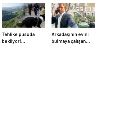
Tehlike pusuda
Arkadaşının evini
bekliyor!
bulmaya çalışan
Almanya’da
Prens Harry 3 kez
distemper virüsü
yanlış kapıyı çaldı
yayılıyor: Çoğu
kurtarılamayacak!