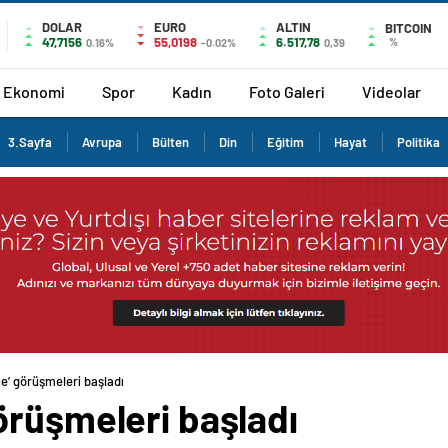
DOLAR
EURO
ALTIN
BITCOIN
47,7156
55,0198
6.517,78
%
0.16%
-0.02%
0,39
Ekonomi
Spor
Kadın
Foto Galeri
Videolar
3.Sayfa
Avrupa
Bülten
Din
Eğitim
Hayat
Politika
e’ görüşmeleri başladı
örüşmeleri başladı