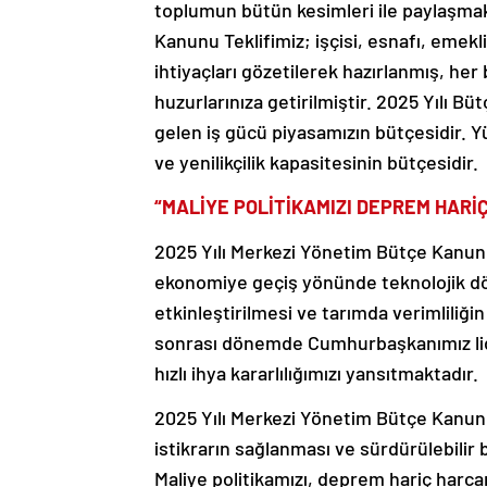
toplumun bütün kesimleri ile paylaşmak
Kanunu Teklifimiz; işçisi, esnafı, emekl
ihtiyaçları gözetilerek hazırlanmış, her
huzurlarınıza getirilmiştir. 2025 Yılı 
gelen iş gücü piyasamızın bütçesidir. Y
ve yenilikçilik kapasitesinin bütçesidir.
“MALİYE POLİTİKAMIZI DEPREM HAR
2025 Yılı Merkezi Yönetim Bütçe Kanunu T
ekonomiye geçiş yönünde teknolojik dö
etkinleştirilmesi ve tarımda verimliliği
sonrası dönemde Cumhurbaşkanımız lide
hızlı ihya kararlılığımızı yansıtmaktadır.
2025 Yılı Merkezi Yönetim Bütçe Kanunu
istikrarın sağlanması ve sürdürülebilir
Maliye politikamızı, deprem hariç harca