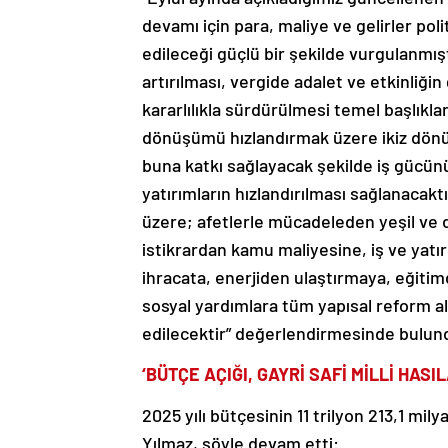
devamı için para, maliye ve gelirler p
edileceği güçlü bir şekilde vurgulanmışt
artırılması, vergide adalet ve etkinliği
kararlılıkla sürdürülmesi temel başlıkl
dönüşümü hızlandırmak üzere ikiz dönü
buna katkı sağlayacak şekilde iş gücünün
yatırımların hızlandırılması sağlanacakt
üzere; afetlerle mücadeleden yeşil ve 
istikrardan kamu maliyesine, iş ve yat
ihracata, enerjiden ulaştırmaya, eğitim
sosyal yardımlara tüm yapısal reform a
edilecektir” değerlendirmesinde bulun
‘BÜTÇE AÇIĞI, GAYRİ SAFİ MİLLİ HASI
2025 yılı bütçesinin 11 trilyon 213,1 mil
Yılmaz, şöyle devam etti: