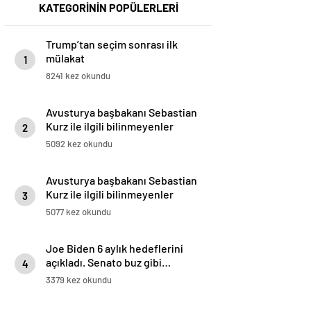
KATEGORİNİN POPÜLERLERİ
Trump’tan seçim sonrası ilk
mülakat
1
8241 kez okundu
Avusturya başbakanı Sebastian
Kurz ile ilgili bilinmeyenler
2
5092 kez okundu
Avusturya başbakanı Sebastian
Kurz ile ilgili bilinmeyenler
3
5077 kez okundu
Joe Biden 6 aylık hedeflerini
açıkladı. Senato buz gibi…
4
3379 kez okundu