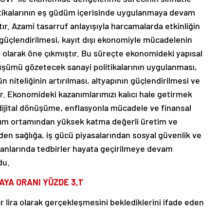
olitikalarının eş güdüm içerisinde uygulanmaya devam
ır. Azami tasarruf anlayışıyla harcamalarda etkinliğin
n güçlendirilmesi, kayıt dışı ekonomiyle mücadelenin
ar olarak öne çıkmıştır. Bu süreçte ekonomideki yapısal
şümü gözetecek sanayi politikalarının uygulanması,
 niteliğinin artırılması, altyapının güçlendirilmesi ve
ır. Ekonomideki kazanımlarımızı kalıcı hale getirmek
dijital dönüşüme, enflasyonla mücadele ve finansal
ırım ortamından yüksek katma değerli üretim ve
den sağlığa, iş gücü piyasalarından sosyal güvenlik ve
lanlarında tedbirler hayata geçirilmeye devam
du.
LAYA ORANI YÜZDE 3,1’
yar lira olarak gerçekleşmesini beklediklerini ifade eden