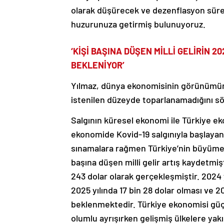
olarak düşürecek ve dezenflasyon sürec
huzurunuza getirmiş bulunuyoruz.
‘KİŞİ BAŞINA DÜŞEN MİLLİ GELİRİN 2
BEKLENİYOR’
Yılmaz, dünya ekonomisinin görünümün
istenilen düzeyde toparlanamadığını sö
Salgının küresel ekonomi ile Türkiye e
ekonomide Kovid-19 salgınıyla başlayan v
sınamalara rağmen Türkiye’nin büyüme
başına düşen milli gelir artış kaydetmiştir
243 dolar olarak gerçekleşmiştir. 2024 yı
2025 yılında 17 bin 28 dolar olması ve 2
beklenmektedir. Türkiye ekonomisi gü
olumlu ayrışırken gelişmiş ülkelere ya