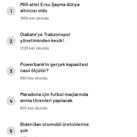
Milli atlet Ersu Şaşma dünya
altıncısı oldu
1
1859 kez okundu
Diabate’ye Trabzonspor
yönetiminden kesik! .
2
1228 kez okundu
Powerbank’in gerçek kapasitesi
nasıl ölçülür?
3
890 kez okundu
Maradona için futbol maçlarında
anma törenleri yapılacak
4
825 kez okundu
Biden’dan otomobil üreticilerine
şok
5