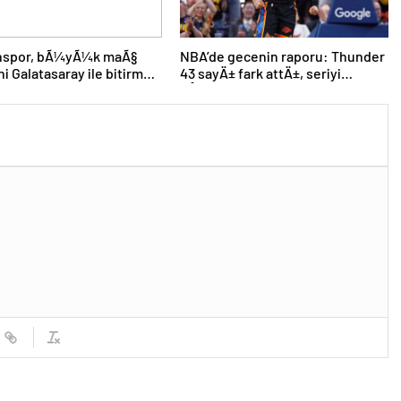
nspor, bÃ¼yÃ¼k maÃ§
NBA’de gecenin raporu: Thunder
ni Galatasaray ile bitirmek
43 sayÄ± fark attÄ±, seriyi
eÅitledi