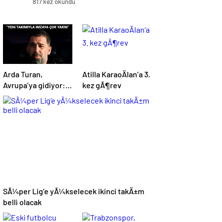
817 kez okundu
Arda Turan,
Atilla KaraoÄlan’a 3.
Avrupa’ya gidiyor:
kez gÃ¶rev
BÃ¼yÃ¼k
Ã¶lÃ§Ã¼de
anlaÅmaya
varÄ±ldÄ±
SÃ¼per Lig’e yÃ¼kselecek ikinci takÄ±m
belli olacak