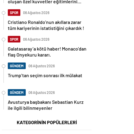
oluşan özel kuvvetler eğitimlerini
başlattı.
SPOR
06 Ağustos 2026
Cristiano Ronaldo’nun akıllara zarar
tüm kariyerinin istatistiğini çıkardık !
SPOR
06 Ağustos 2026
Galatasaray’a kötü haber! Monaco’dan
flaş Onyekuru kararı.
GÜNDEM
06 Ağustos 2026
Trump’tan seçim sonrası ilk mülakat
GÜNDEM
06 Ağustos 2026
Avusturya başbakanı Sebastian Kurz
ile ilgili bilinmeyenler
KATEGORİNİN POPÜLERLERİ