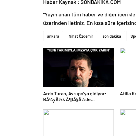
Haber Kaynak : SONDAKIKA.COM
“Yayınlanan tüm haber ve diğer içerikler i
üzerinden iletiniz. En kısa süre içerisin
ankara
Nihat Özdemir
son dakika
Sp
Arda Turan, Avrupa’ya gidiyor:
Atilla 
BÃ¼yÃ¼k Ã¶lÃ§Ã¼de
anlaÅmaya varÄ±ldÄ±