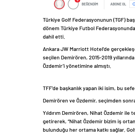
0
BEĞENDİM
ABONE OL
Türkiye Golf Federasyonunun (TGF) başk
dönem Türkiye Futbol Federasyonunda (T
dahil etti.
Ankara JW Marriott Hotel’de gerçekle
seçilen Demirören, 2015-2019 yıllarınd
Özdemir’i yönetimine almıştı.
TFF’de başkanlık yapan iki isim, bu sefe
Demirören ve Özdemir, seçimden sonra 
Yıldırım Demirören, Nihat Özdemir ile t
getirerek, “Nihat Özdemir bizim iş ort
bulunduğu her ortama katkı sağlar. Golf