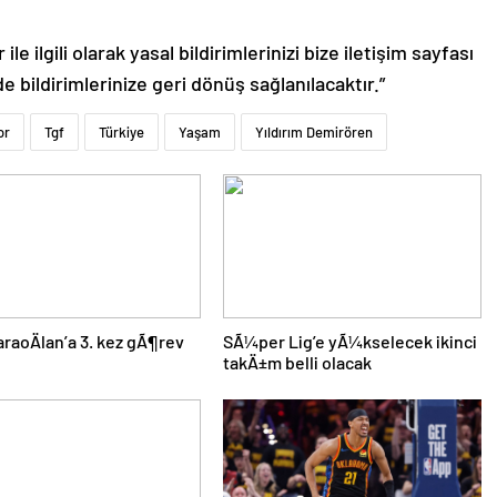
le ilgili olarak yasal bildirimlerinizi bize iletişim sayfası
de bildirimlerinize geri dönüş sağlanılacaktır.”
or
Tgf
Türkiye
Yaşam
Yıldırım Demirören
KaraoÄlan’a 3. kez gÃ¶rev
SÃ¼per Lig’e yÃ¼kselecek ikinci
takÄ±m belli olacak