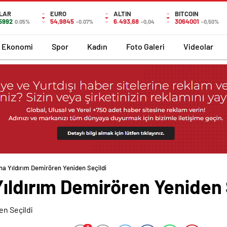
LAR
EURO
ALTIN
BITCOIN
,5992
54,9845
6.493,68
3064001
0.05%
-0.07%
-0,04
-0,50%
Ekonomi
Spor
Kadın
Foto Galeri
Videolar
na Yıldırım Demirören Yeniden Seçildi
ıldırım Demirören Yeniden 