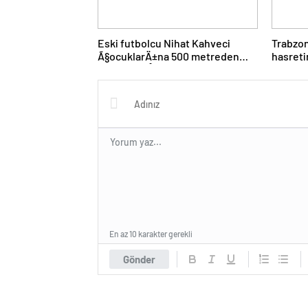
Eski futbolcu Nihat Kahveci
Trabzo
Ã§ocuklarÄ±na 500 metreden
hasreti
fazla yaklaÅamayacak
istiyor
En az 10 karakter gerekli
Gönder