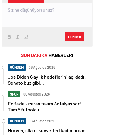
GÖNDER
SON DAKİKA
HABERLERİ
GÜNDEM
06 Ağustos 2026
Joe Biden 6 aylık hedeflerini açıkladı.
Senato buz gibi…
SPOR
06 Ağustos 2026
En fazla kızaran takım Antalyaspor!
Tam 5 futbolcu….
GÜNDEM
06 Ağustos 2026
Norweç silahlı kuvvetleri kadınlardan