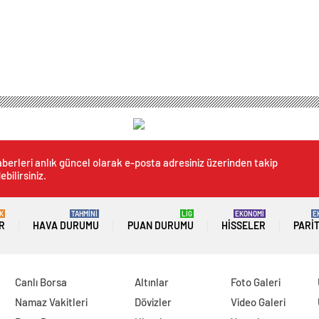
berleri anlık güncel olarak e-posta adresiniz üzerinden takip
ebilirsiniz.
K
TAHMİNİ
LİG
EKONOMİ
E
R
HAVA DURUMU
PUAN DURUMU
HISSELER
PARI
Canlı Borsa
Altınlar
Foto Galeri
Namaz Vakitleri
Dövizler
Video Galeri