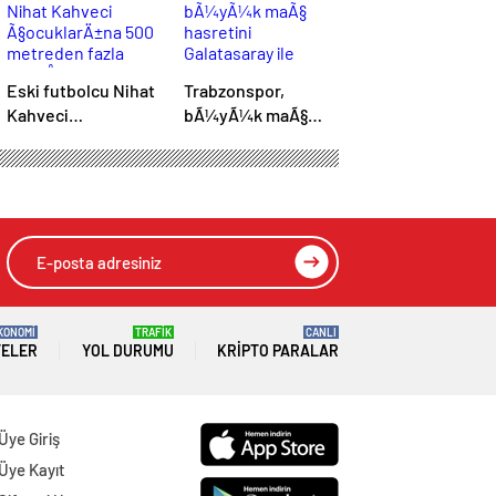
Eski futbolcu Nihat
Trabzonspor,
Kahveci
bÃ¼yÃ¼k maÃ§
Ã§ocuklarÄ±na 500
hasretini
metreden fazla
Galatasaray ile
yaklaÅamayacak
bitirmek istiyor
KONOMİ
TRAFİK
CANLI
TELER
YOL DURUMU
KRIPTO PARALAR
Üye Giriş
Üye Kayıt