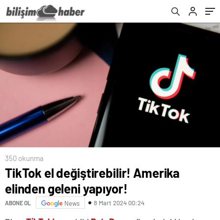
350 okunma
TikTok el değiştirebilir! Amerika
elinden geleni yapıyor!
8 Mart 2024 00:24
ABONE OL
News