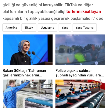
gizliliği ve güvenliğini koruyabilir. TikTok ve diğer
platformların toplayabileceği bilgi
türlerini kısıtlayan
kapsamlı bir gizlilik yasası geçirerek başlamalıdır,” dedi.
Amerika
Tiktok
Uygulama
Yasa
Yasa Tasarısı
Bakan Göktaş: “Kahraman
Polise bıçakla saldıran
gazilerimizin haklarını
şüpheli ayağından vurularak
güçlendiren yeni bir dönemin
yakalandı
kapılarını aralıyoruz”