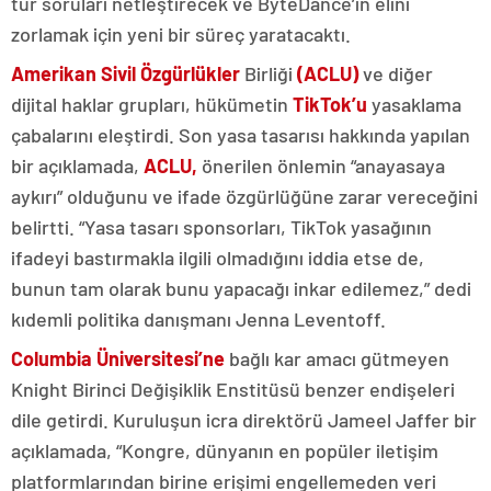
tür soruları netleştirecek ve ByteDance’in elini
zorlamak için yeni bir süreç yaratacaktı.
Amerikan Sivil Özgürlükler
Birliği
(ACLU)
ve diğer
dijital haklar grupları, hükümetin
TikTok’u
yasaklama
çabalarını eleştirdi. Son yasa tasarısı hakkında yapılan
bir açıklamada,
ACLU,
önerilen önlemin “anayasaya
aykırı” olduğunu ve ifade özgürlüğüne zarar vereceğini
belirtti. “Yasa tasarı sponsorları, TikTok yasağının
ifadeyi bastırmakla ilgili olmadığını iddia etse de,
bunun tam olarak bunu yapacağı inkar edilemez,” dedi
kıdemli politika danışmanı Jenna Leventoff.
Columbia Üniversitesi’ne
bağlı kar amacı gütmeyen
Knight Birinci Değişiklik Enstitüsü benzer endişeleri
dile getirdi. Kuruluşun icra direktörü Jameel Jaffer bir
açıklamada, “Kongre, dünyanın en popüler iletişim
platformlarından birine erişimi engellemeden veri