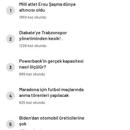
Milli atlet Ersu Şaşma dünya
altıncısı oldu
1
1859 kez okundu
Diabate’ye Trabzonspor
yönetiminden kesik! .
2
1228 kez okundu
Powerbank’in gerçek kapasitesi
nasıl ölçülür?
3
889 kez okundu
Maradona için futbol maçlarında
anma törenleri yapılacak
4
825 kez okundu
Biden’dan otomobil üreticilerine
şok
5