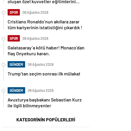
oluşan özel kuvvetler eğitimlerini
başlattı.
SPOR
06 Ağustos 2026
Cristiano Ronaldo’nun akıllara zarar
tüm kariyerinin istatistiğini çıkardık !
SPOR
06 Ağustos 2026
Galatasaray’a kötü haber! Monaco’dan
flaş Onyekuru kararı.
GÜNDEM
06 Ağustos 2026
Trump’tan seçim sonrası ilk mülakat
GÜNDEM
06 Ağustos 2026
Avusturya başbakanı Sebastian Kurz
ile ilgili bilinmeyenler
KATEGORİNİN POPÜLERLERİ