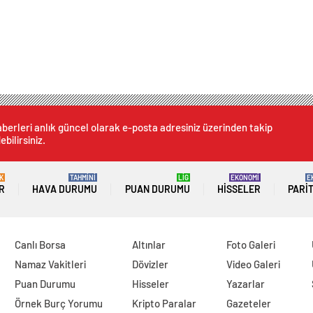
berleri anlık güncel olarak e-posta adresiniz üzerinden takip
ebilirsiniz.
K
TAHMİNİ
LİG
EKONOMİ
E
R
HAVA DURUMU
PUAN DURUMU
HISSELER
PARI
Canlı Borsa
Altınlar
Foto Galeri
Namaz Vakitleri
Dövizler
Video Galeri
Puan Durumu
Hisseler
Yazarlar
Örnek Burç Yorumu
Kripto Paralar
Gazeteler