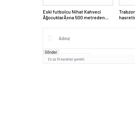
Eski futbolcu Nihat Kahveci
Trabzo
Ã§ocuklarÄ±na 500 metreden
hasreti
fazla yaklaÅamayacak
istiyor
Gönder
En az 10 karakter gerekli