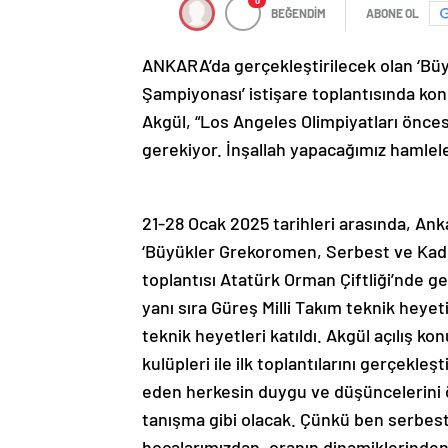
0
BEĞENDİM
ABONE OL
ANKARA’da gerçekleştirilecek olan ‘Bü
Şampiyonası’ istişare toplantısında k
Akgül, “Los Angeles Olimpiyatları önces
gerekiyor. İnşallah yapacağımız hamlele
21-28 Ocak 2025 tarihleri arasında, An
‘Büyükler Grekoromen, Serbest ve Kadın
toplantısı Atatürk Orman Çiftliği’nde g
yanı sıra Güreş Milli Takım teknik heye
teknik heyetleri katıldı. Akgül açılış 
kulüpleri ile ilk toplantılarını gerçekleşt
eden herkesin duygu ve düşüncelerini ö
tanışma gibi olacak. Çünkü ben serbes
hocalarımızdan, oranın dinamiklerinde