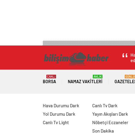
Ha
ed
CANLI
ANLIK
GÜNLÜ
BORSA
NAMAZ VAKITLERI
GAZETELE
Hava Durumu Dark
Canlı Tv Dark
Yol Durumu Dark
Yayın Akışları Dark
Canlı Tv Light
Nöbetçi Eczaneler
Son Dakika