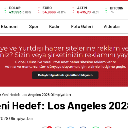
DOLAR
EURO
ALTIN
BITCOIN
47,5993
54,9666
6.475,70
%
0.06%
-0.11%
-0,31
Ekonomi
Spor
Kadın
Foto Galeri
Videolar
e Yeni Hedef: Los Angeles 2028 Olimpiyatları
eni Hedef: Los Angeles 2028