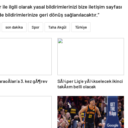
le ilgili olarak yasal bildirimlerinizi bize iletişim sayfası
de bildirimlerinize geri dönüş sağlanılacaktır.”
son dakika
Spor
Taha Akgül
Türkiye
KaraoÄlan’a 3. kez gÃ¶rev
SÃ¼per Lig’e yÃ¼kselecek ikinci
takÄ±m belli olacak