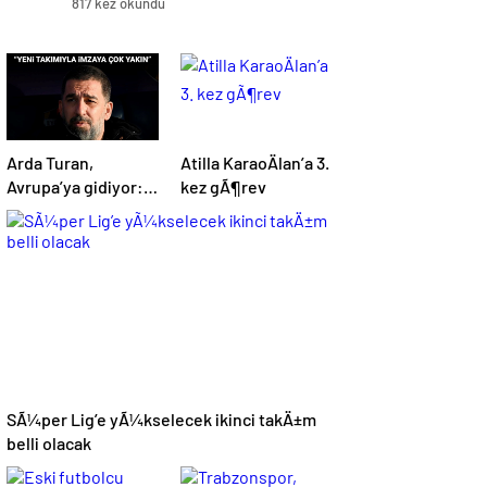
817 kez okundu
Arda Turan,
Atilla KaraoÄlan’a 3.
Avrupa’ya gidiyor:
kez gÃ¶rev
BÃ¼yÃ¼k
Ã¶lÃ§Ã¼de
anlaÅmaya
varÄ±ldÄ±
SÃ¼per Lig’e yÃ¼kselecek ikinci takÄ±m
belli olacak