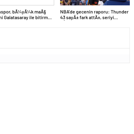
nspor, bÃ¼yÃ¼k maÃ§
NBA’de gecenin raporu: Thunder
ni Galatasaray ile bitirmek
43 sayÄ± fark attÄ±, seriyi
eÅitledi