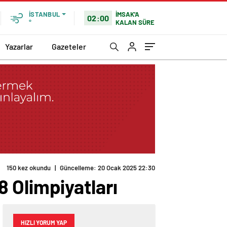
İMSAK'A
İSTANBUL
02:00
KALAN SÜRE
°
Yazarlar
Gazeteler
150 kez okundu
|
Güncelleme: 20 Ocak 2025 22:30
 Olimpiyatları
HIZLI YORUM YAP