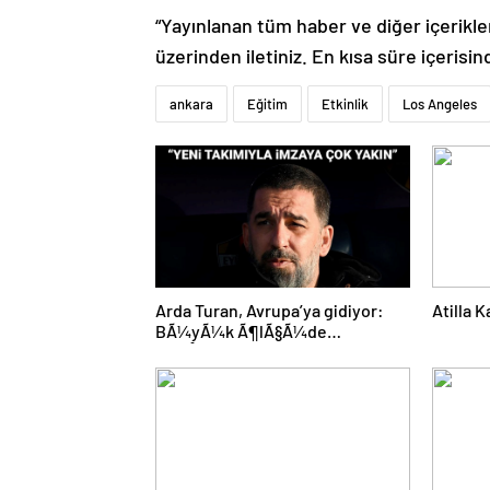
“Yayınlanan tüm haber ve diğer içerikler i
üzerinden iletiniz. En kısa süre içerisin
ankara
Eğitim
Etkinlik
Los Angeles
Arda Turan, Avrupa’ya gidiyor:
Atilla 
BÃ¼yÃ¼k Ã¶lÃ§Ã¼de
anlaÅmaya varÄ±ldÄ±