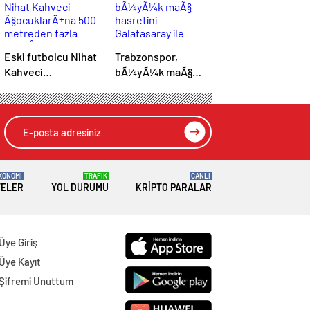
Eski futbolcu Nihat
Trabzonspor,
Kahveci
bÃ¼yÃ¼k maÃ§
Ã§ocuklarÄ±na 500
hasretini
metreden fazla
Galatasaray ile
yaklaÅamayacak
bitirmek istiyor
KONOMİ
TRAFİK
CANLI
TELER
YOL DURUMU
KRIPTO PARALAR
Üye Giriş
Üye Kayıt
Şifremi Unuttum