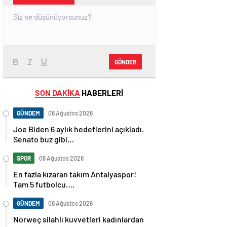
GÖNDER
SON DAKİKA
HABERLERİ
GÜNDEM
06 Ağustos 2026
Joe Biden 6 aylık hedeflerini açıkladı.
Senato buz gibi…
SPOR
06 Ağustos 2026
En fazla kızaran takım Antalyaspor!
Tam 5 futbolcu….
GÜNDEM
06 Ağustos 2026
Norweç silahlı kuvvetleri kadınlardan