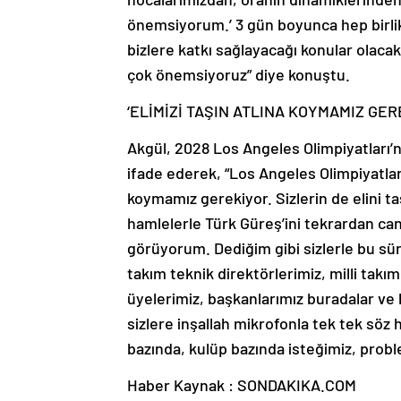
önemsiyorum.’ 3 gün boyunca hep birlik
bizlere katkı sağlayacağı konular olacak
çok önemsiyoruz” diye konuştu.
‘ELİMİZİ TAŞIN ATLINA KOYMAMIZ GER
Akgül, 2028 Los Angeles Olimpiyatları’na
ifade ederek, “Los Angeles Olimpiyatlar
koymamız gerekiyor. Sizlerin de elini t
hamlelerle Türk Güreş’ini tekrardan ca
görüyorum. Dediğim gibi sizlerle bu sür
takım teknik direktörlerimiz, milli tak
üyelerimiz, başkanlarımız buradalar ve
sizlere inşallah mikrofonla tek tek söz
bazında, kulüp bazında isteğimiz, proble
Haber Kaynak : SONDAKIKA.COM