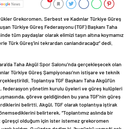
0
News
yükler Grekoromen, Serbest ve Kadınlar Türkiye Güreş
onuşan Türkiye Güreş Federasyonu (TGF) Başkanı Taha
inde tüm paydaşlar olarak elimizi taşın altına koymamız
rle Türk Güreş’ini tekrardan canlandıracağız” dedi.
kara’da Taha Akgül Spor Salonu’nda gerçekleşecek olan
lar Türkiye Güreş Şampiyonası’nın istişare ve teknik
erçekleştirildi. Toplantıya TGF Başkanı Taha Akgül’ün
ti, federasyon yönetim kurulu üyeleri ve güreş kulüpleri
konuşmasında, göreve geldiğinden bu yana TGF’nin güreş
irdiklerini belirtti. Akgül, TGF olarak toplantıya iştirak
nemsediklerini belirterek, “Toplantımız aslında bir
t güreşçi olduğum için ister istemez grekoromen
n uzak kaldım. O yüzden dedim ki, ‘bugünkü yemeği çok