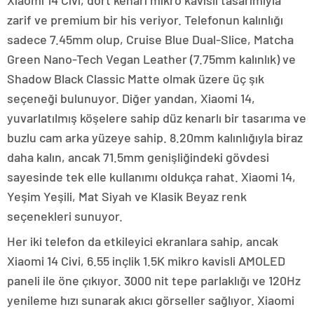
Xiaomi 14 Civi, dört kenarı mikro kavisli tasarımıyla
zarif ve premium bir his veriyor. Telefonun kalınlığı
sadece 7.45mm olup, Cruise Blue Dual-Slice, Matcha
Green Nano-Tech Vegan Leather (7.75mm kalınlık) ve
Shadow Black Classic Matte olmak üzere üç şık
seçeneği bulunuyor. Diğer yandan, Xiaomi 14,
yuvarlatılmış köşelere sahip düz kenarlı bir tasarıma ve
buzlu cam arka yüzeye sahip. 8.20mm kalınlığıyla biraz
daha kalın, ancak 71.5mm genişliğindeki gövdesi
sayesinde tek elle kullanımı oldukça rahat. Xiaomi 14,
Yeşim Yeşili, Mat Siyah ve Klasik Beyaz renk
seçenekleri sunuyor.
Her iki telefon da etkileyici ekranlara sahip, ancak
Xiaomi 14 Civi, 6.55 inçlik 1.5K mikro kavisli AMOLED
paneli ile öne çıkıyor. 3000 nit tepe parlaklığı ve 120Hz
yenileme hızı sunarak akıcı görseller sağlıyor. Xiaomi