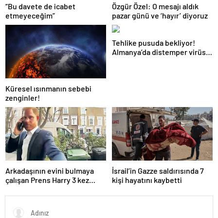
“Bu davete de icabet
Özgür Özel: O mesajı aldık
etmeyeceğim”
pazar günü ve ‘hayır’ diyoruz
Tehlike pusuda bekliyor!
Almanya’da distemper virüsü
yayılıyor: Çoğu
kurtarılamayacak!
Küresel ısınmanın sebebi
zenginler!
Arkadaşının evini bulmaya
İsrail’in Gazze saldırısında 7
çalışan Prens Harry 3 kez
kişi hayatını kaybetti
yanlış kapıyı çaldı