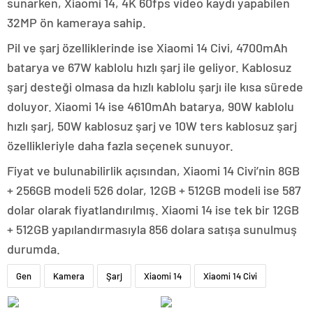
sunarken, Xiaomi 14, 4K 60fps video kaydı yapabilen
32MP ön kameraya sahip.
Pil ve şarj özelliklerinde ise Xiaomi 14 Civi, 4700mAh
batarya ve 67W kablolu hızlı şarj ile geliyor. Kablosuz
şarj desteği olmasa da hızlı kablolu şarjı ile kısa sürede
doluyor. Xiaomi 14 ise 4610mAh batarya, 90W kablolu
hızlı şarj, 50W kablosuz şarj ve 10W ters kablosuz şarj
özellikleriyle daha fazla seçenek sunuyor.
Fiyat ve bulunabilirlik açısından, Xiaomi 14 Civi’nin 8GB
+ 256GB modeli 526 dolar, 12GB + 512GB modeli ise 587
dolar olarak fiyatlandırılmış. Xiaomi 14 ise tek bir 12GB
+ 512GB yapılandırmasıyla 856 dolara satışa sunulmuş
durumda.
Gen
Kamera
Şarj
Xiaomi 14
Xiaomi 14 Civi