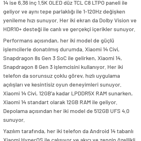
14 ise 6.36 inç 1.5K OLED düz TCL C8 LTPO paneli ile
geliyor ve aynı tepe parlaklığı ile 1-120Hz değişken
yenileme hızı sunuyor. Her iki ekran da Dolby Vision ve
HDR10+ desteği ile canlı ve gerçekçi içerikler sunuyor.
Performans açısından, her iki model de güçlü
işlemcilerle donatılmış durumda. Xiaomi 14 Civi,
Snapdragon 8s Gen 3 SoC ile gelirken, Xiaomi 14,
Snapdragon 8 Gen 3 işlemcisini kullanıyor. Her iki
telefon da sorunsuz çoklu görev, hızlı uygulama
açılışları ve kesintisiz oyun deneyimleri sunuyor.
Xiaomi 14 Civi, 12GB’a kadar LPDDR5X RAM sunarken,
Xiaomi 14 standart olarak 12GB RAM ile geliyor.
Depolama açısından her iki model de 512GB UFS 4.0
sunuyor.
Yazılım tarafında, her iki telefon da Android 14 tabanlı
Xiaomi HyperOS ile çalışıyor ve akıcı ve zengin özellikli